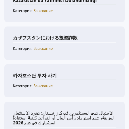
Kazakistan’da Yatırımcı Dolandırıcılığı
Категория:
Взыскание
カザフスタンにおける投資詐欺
Категория:
Взыскание
카자흐스탄 투자 사기
Категория:
Взыскание
الاحتيال على المستثمرين في كازاخستان: عقود الاستثمار
المزيفة، عدم استرداد رأس المال أو الفوائد. كيفية استعادة
استثمارك في عام 2026