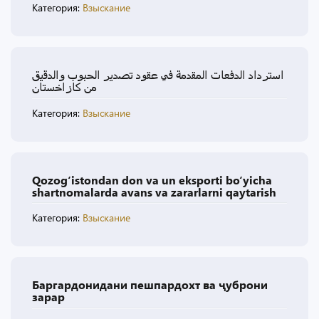
Категория:
Взыскание
استرداد الدفعات المقدمة في عقود تصدير الحبوب والدقيق
من كازاخستان
Категория:
Взыскание
Qozog‘istondan don va un eksporti bo‘yicha
shartnomalarda avans va zararlarni qaytarish
Категория:
Взыскание
Баргардонидани пешпардохт ва ҷуброни
зарар