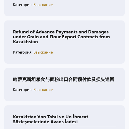
Категория:
Взыскание
Refund of Advance Payments and Damages
under Grain and Flour Export Contracts from
Kazakhstan
Категория:
Взыскание
哈萨克斯坦粮食与面粉出口合同预付款及损失追回
Категория:
Взыскание
Kazakistan’dan Tahıl ve Un İhracat
Sözleşmelerinde Avans İadesi