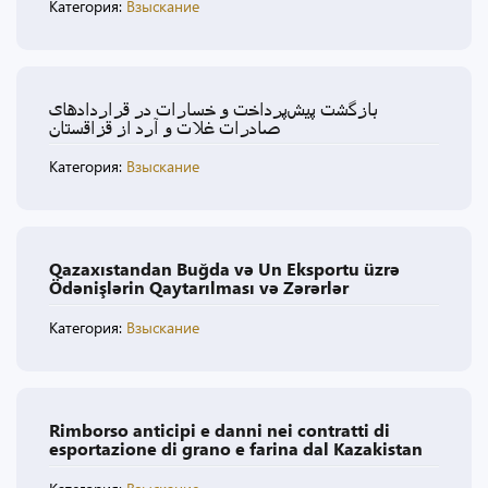
Категория:
Взыскание
بازگشت پیش‌پرداخت و خسارات در قراردادهای
صادرات غلات و آرد از قزاقستان
Категория:
Взыскание
Qazaxıstandan Buğda və Un Eksportu üzrə
Ödənişlərin Qaytarılması və Zərərlər
Категория:
Взыскание
Rimborso anticipi e danni nei contratti di
esportazione di grano e farina dal Kazakistan