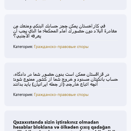
في كازاخستان يمكن حجز حسابك البنكي ومنعك من
مغادرة البلاد دون حضورك أمام المحكمة: ما الذي يجب أن
يعرفه الأجنبي؟
Категория:
Гражданско-правовые споры
در قزاقستان ممکن است بدون حضور شما در دادگاه،
حساب بانکیتان مسدود و خروج شما از کشور ممنوع شود:
آنچه اتباع خارجی (از جمله ایرانیان) باید بدانند
Категория:
Гражданско-правовые споры
Qazaxıstanda sizin iştirakınız olmadan
hesablar bloklana və ölkədən çıxış qadağan