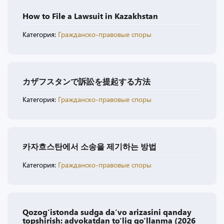
How to File a Lawsuit in Kazakhstan
Категория:
Гражданско-правовые споры
カザフスタンで訴訟を提起する方法
Категория:
Гражданско-правовые споры
카자흐스탄에서 소송을 제기하는 방법
Категория:
Гражданско-правовые споры
Qozog‘istonda sudga da’vo arizasini qanday
topshirish: advokatdan to‘liq qo‘llanma (2026