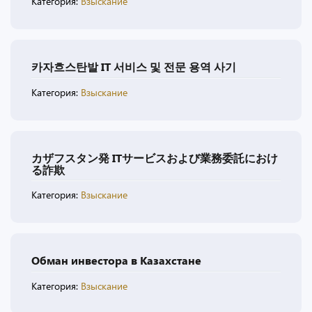
Категория:
Взыскание
카자흐스탄발 IT 서비스 및 전문 용역 사기
Категория:
Взыскание
カザフスタン発 ITサービスおよび業務委託におけ
る詐欺
Категория:
Взыскание
Обман инвестора в Казахстане
Категория:
Взыскание