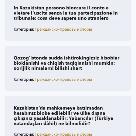
In Kazakistan possono bloccare il conto e
vietare l’uscita senza la tua partecipazione in
tribunale: cosa deve sapere uno straniero
Категория:
Гражданско-правовые споры
Qozog‘istonda sudda ishtirokingizsiz hisoblar
bloklanishi va chiqish taqiqlanishi mumkin:
xorijlik nimalarni bilishi shart
Категория:
Гражданско-правовые споры
Kazakistan’da mahkemeye katılmadan
hesabınız bloke edilebilir ve ülke dışına
çıkışınız yasaklanabilir: Yabancılar (Türkiye
vatandaşları dâhil) ne bilmelidir?
Категория:
Гражданско-правовые споры