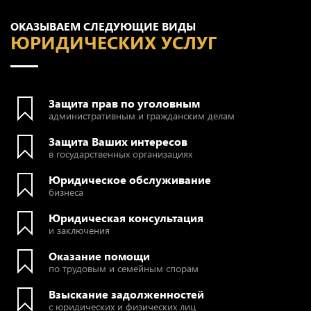
ОКАЗЫВАЕМ СЛЕДУЮЩИЕ ВИДЫ
ЮРИДИЧЕСКИХ УСЛУГ
Защита прав по уголовным
административным и гражданским делам
Защита Ваших интересов
в государственных организациях
Юридическое обслуживание
бизнеса
Юридическая консультация
и заключения
Оказание помощи
по трудовым и семейным спорам
Взыскание задолженностей
с юридических и физических лиц