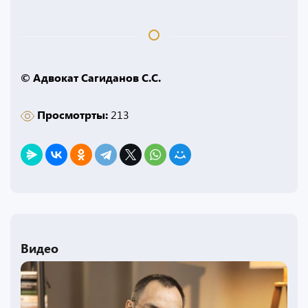
© Адвокат Сагиданов С.С.
Просмотрты:
213
Видео