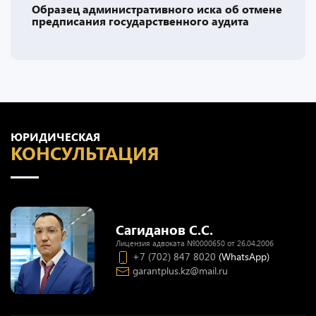
Образец административного иска об отмене
предписания государственного аудита
ЮРИДИЧЕСКАЯ
КОНСУЛЬТАЦИЯ
Сагиданов С.С.
Лицензия адвоката №0000650 от 26.04.2006
+7 (702) 847 8020
(WhatsApp)
garantplus.kz@mail.ru