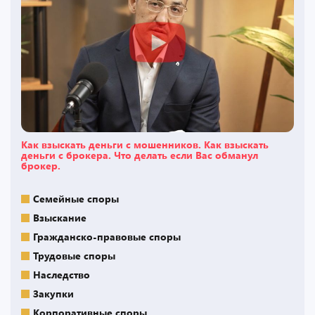
Как взыскать деньги с мошенников. Как взыскать
деньги с брокера. Что делать если Вас обманул
брокер.
Семейные споры
Взыскание
Гражданско-правовые споры
Трудовые споры
Наследство
Закупки
Корпоративные споры