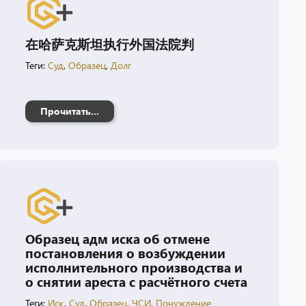
在哈萨克斯坦执行外国法院判
Теги:
Суд
,
Образец
,
Долг
Прочитать...
Образец адм иска об отмене
постановления о возбуждении
исполнительного производства и
о снятии ареста с расчётного счета
Теги:
Иск
,
Суд
,
Образец
,
ЧСИ
,
Понуждение