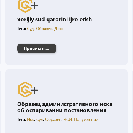
xorijiy sud qarorini ijro etish
Теги:
Суд
,
Образец
,
Долг
Прочитать...
Образец административного иска
об оспаривании постановления
Теги:
Иск
,
Суд
,
Образец
,
ЧСИ
,
Понуждение