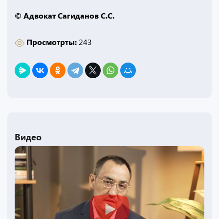
© Адвокат Сагиданов С.С.
Просмотрты:
243
Видео