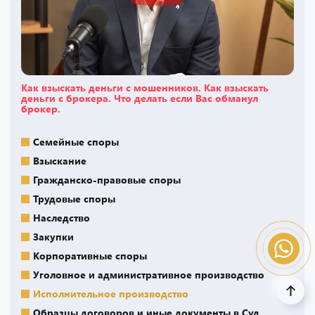
Как взыскать деньги с мошенников. Как взыскать
деньги с брокера. Что делать если Вас обманул
брокер.
Семейные споры
Взыскание
Гражданско-правовые споры
Трудовые споры
Наследство
Закупки
Корпоративные споры
Уголовное и административное производство
Исполнительное производство
Образцы договоров и иные документы в Суд