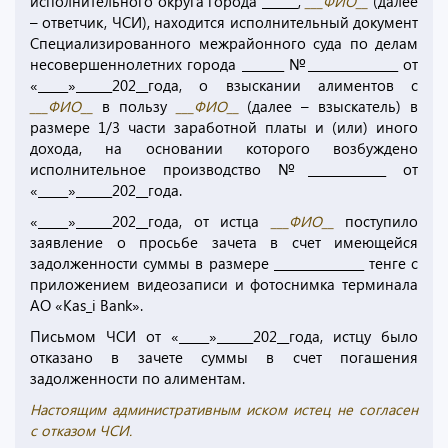
исполнительного округа города ______,
___ФИО__
(далее
– ответчик, ЧСИ), находится исполнительный документ
Специализированного межрайонного суда по делам
несовершеннолетних города _______ №_______________ от
«_____»______202__года, о взыскании алиментов с
___ФИО__
в пользу
___ФИО__
(далее – взыскатель) в
размере 1/3 части заработной платы и (или) иного
дохода, на основании которого возбуждено
исполнительное производство №_____________ от
«_____»______202__года.
«_____»______202__года, от истца
___ФИО__
поступило
заявление о просьбе зачета в счет имеющейся
задолженности суммы в размере _______________ тенге с
приложением видеозаписи и фотоснимка терминала
АО «Kas_i Bank».
Письмом ЧСИ от «_____»______202__года, истцу было
отказано в зачете суммы в счет погашения
задолженности по алиментам.
Настоящим административным иском истец не согласен
с отказом ЧСИ.