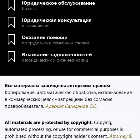
Юридическое обслуживание
бизнеса
Юридическая консультация
и заключения
Оказание помощи
по трудовым и семейным спорам
Взыскание задолженностей
с юридических и физических лиц
Все материалы защищены авторским правом.
Копирование, автоматическая обработка, использование
в коммерческих целях - запрещены без согласия
правообладателя.
Адвокат Сагиданов С.С.
All materials are protected by copyright.
Copying,
automated processing, or use for commercial purposes is
prohibited without the copyright holder’s consent.
Attorney S.