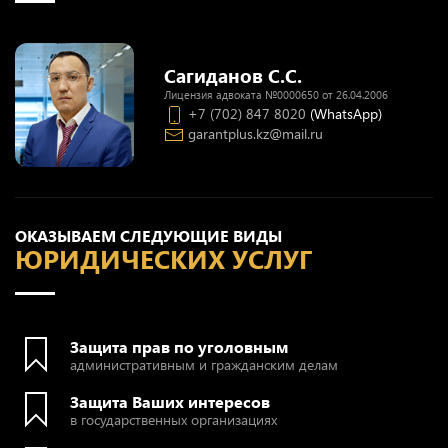
Сагиданов С.С.
Лицензия адвоката №0000650 от 26.04.2006
+7 (702) 847 8020
(WhatsApp)
garantplus.kz@mail.ru
ОКАЗЫВАЕМ СЛЕДУЮЩИЕ ВИДЫ
ЮРИДИЧЕСКИХ УСЛУГ
Защита прав по уголовным
административным и гражданским делам
Защита Ваших интересов
в государственных организациях