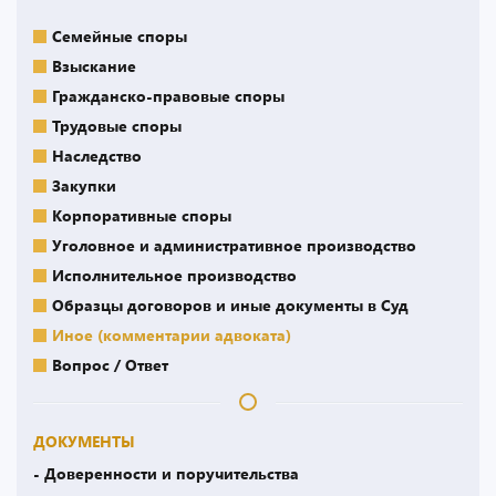
Семейные споры
Взыскание
Гражданско-правовые споры
Трудовые споры
Наследство
Закупки
Корпоративные споры
Уголовное и административное производство
Исполнительное производство
Образцы договоров и иные документы в Суд
Иное (комментарии адвоката)
Вопрос / Ответ
ДОКУМЕНТЫ
- Доверенности и поручительства