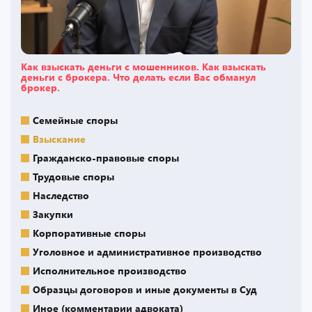
Как взыскать деньги с мошенников. Как взыскать
деньги с брокера. Что делать если Вас обманул
брокер.
Семейные споры
Взыскание
Гражданско-правовые споры
Трудовые споры
Наследство
Закупки
Корпоративные споры
Уголовное и административное производство
Исполнительное производство
Образцы договоров и иные документы в Суд
Иное (комментарии адвоката)