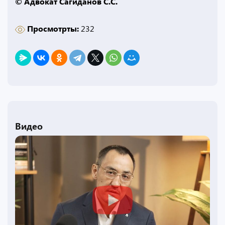
© Адвокат Сагиданов С.С.
Просмотрты:
232
Видео