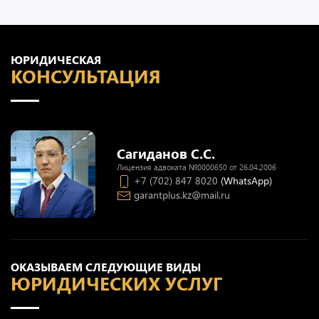
ЮРИДИЧЕСКАЯ
КОНСУЛЬТАЦИЯ
Сагиданов С.С.
Лицензия адвоката №0000650 от 26.04.2006
+7 (702) 847 8020
(WhatsApp)
garantplus.kz@mail.ru
ОКАЗЫВАЕМ СЛЕДУЮЩИЕ ВИДЫ
ЮРИДИЧЕСКИХ УСЛУГ