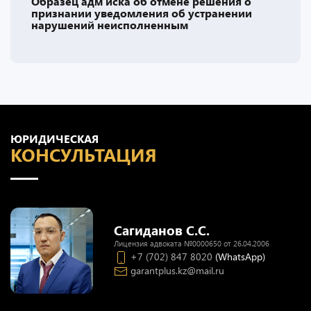
Образец адм иска об отмене решения о
признании уведомления об устранении
нарушений неисполненным
ЮРИДИЧЕСКАЯ
КОНСУЛЬТАЦИЯ
Сагиданов С.С.
Лицензия адвоката №0000650 от 26.04.2006
+7 (702) 847 8020
(WhatsApp)
garantplus.kz@mail.ru