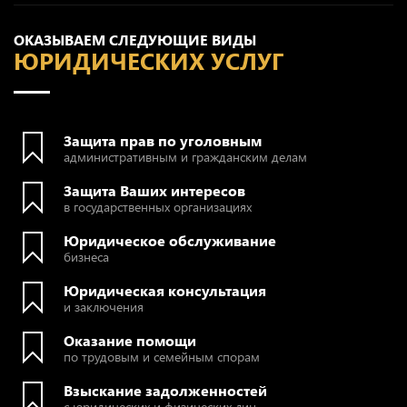
ОКАЗЫВАЕМ СЛЕДУЮЩИЕ ВИДЫ
ЮРИДИЧЕСКИХ УСЛУГ
Защита прав по уголовным
административным и гражданским делам
Защита Ваших интересов
в государственных организациях
Юридическое обслуживание
бизнеса
Юридическая консультация
и заключения
Оказание помощи
по трудовым и семейным спорам
Взыскание задолженностей
с юридических и физических лиц