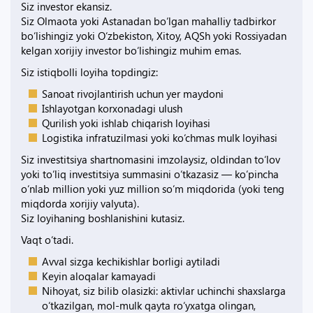
Siz investor ekansiz.
Siz Olmaota yoki Astanadan bo‘lgan mahalliy tadbirkor
bo‘lishingiz yoki O‘zbekiston, Xitoy, AQSh yoki Rossiyadan
kelgan xorijiy investor bo‘lishingiz muhim emas.
Siz istiqbolli loyiha topdingiz:
Sanoat rivojlantirish uchun yer maydoni
Ishlayotgan korxonadagi ulush
Qurilish yoki ishlab chiqarish loyihasi
Logistika infratuzilmasi yoki ko‘chmas mulk loyihasi
Siz investitsiya shartnomasini imzolaysiz, oldindan to‘lov
yoki to‘liq investitsiya summasini o‘tkazasiz — ko‘pincha
o‘nlab million yoki yuz million so‘m miqdorida (yoki teng
miqdorda xorijiy valyuta).
Siz loyihaning boshlanishini kutasiz.
Vaqt o‘tadi.
Avval sizga kechikishlar borligi aytiladi
Keyin aloqalar kamayadi
Nihoyat, siz bilib olasizki: aktivlar uchinchi shaxslarga
o‘tkazilgan, mol-mulk qayta ro‘yxatga olingan,