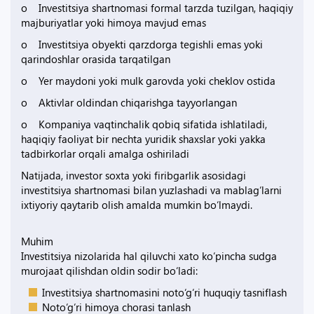
o Investitsiya shartnomasi formal tarzda tuzilgan, haqiqiy
majburiyatlar yoki himoya mavjud emas
o Investitsiya obyekti qarzdorga tegishli emas yoki
qarindoshlar orasida tarqatilgan
o Yer maydoni yoki mulk garovda yoki cheklov ostida
o Aktivlar oldindan chiqarishga tayyorlangan
o Kompaniya vaqtinchalik qobiq sifatida ishlatiladi,
haqiqiy faoliyat bir nechta yuridik shaxslar yoki yakka
tadbirkorlar orqali amalga oshiriladi
Natijada, investor soxta yoki firibgarlik asosidagi
investitsiya shartnomasi bilan yuzlashadi va mablag‘larni
ixtiyoriy qaytarib olish amalda mumkin bo‘lmaydi.
Muhim
Investitsiya nizolarida hal qiluvchi xato ko‘pincha sudga
murojaat qilishdan oldin sodir bo‘ladi:
Investitsiya shartnomasini noto‘g‘ri huquqiy tasniflash
Noto‘g‘ri himoya chorasi tanlash