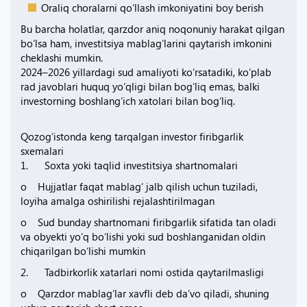
Oraliq choralarni qo‘llash imkoniyatini boy berish
Bu barcha holatlar, qarzdor aniq noqonuniy harakat qilgan
bo‘lsa ham, investitsiya mablag‘larini qaytarish imkonini
cheklashi mumkin.
2024–2026 yillardagi sud amaliyoti ko‘rsatadiki, ko‘plab
rad javoblari huquq yo‘qligi bilan bog‘liq emas, balki
investorning boshlang‘ich xatolari bilan bog‘liq.
Qozog‘istonda keng tarqalgan investor firibgarlik
sxemalari
1. Soxta yoki taqlid investitsiya shartnomalari
o Hujjatlar faqat mablag‘ jalb qilish uchun tuziladi,
loyiha amalga oshirilishi rejalashtirilmagan
o Sud bunday shartnomani firibgarlik sifatida tan oladi
va obyekti yo‘q bo‘lishi yoki sud boshlanganidan oldin
chiqarilgan bo‘lishi mumkin
2. Tadbirkorlik xatarlari nomi ostida qaytarilmasligi
o Qarzdor mablag‘lar xavfli deb da’vo qiladi, shuning