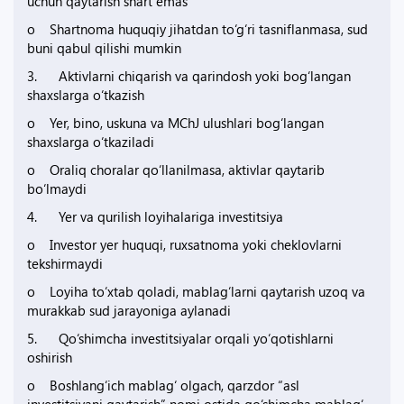
uchun qaytarish shart emas
o Shartnoma huquqiy jihatdan to‘g‘ri tasniflanmasa, sud
buni qabul qilishi mumkin
3. Aktivlarni chiqarish va qarindosh yoki bog‘langan
shaxslarga o‘tkazish
o Yer, bino, uskuna va MChJ ulushlari bog‘langan
shaxslarga o‘tkaziladi
o Oraliq choralar qo‘llanilmasa, aktivlar qaytarib
bo‘lmaydi
4. Yer va qurilish loyihalariga investitsiya
o Investor yer huquqi, ruxsatnoma yoki cheklovlarni
tekshirmaydi
o Loyiha to‘xtab qoladi, mablag‘larni qaytarish uzoq va
murakkab sud jarayoniga aylanadi
5. Qo‘shimcha investitsiyalar orqali yo‘qotishlarni
oshirish
o Boshlang‘ich mablag‘ olgach, qarzdor “asl