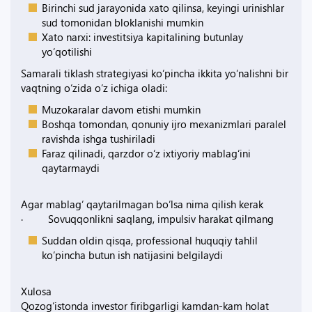
Birinchi sud jarayonida xato qilinsa, keyingi urinishlar
sud tomonidan bloklanishi mumkin
Xato narxi: investitsiya kapitalining butunlay
yo‘qotilishi
Samarali tiklash strategiyasi ko‘pincha ikkita yo‘nalishni bir
vaqtning o‘zida o‘z ichiga oladi:
Muzokaralar davom etishi mumkin
Boshqa tomondan, qonuniy ijro mexanizmlari paralel
ravishda ishga tushiriladi
Faraz qilinadi, qarzdor o‘z ixtiyoriy mablag‘ini
qaytarmaydi
Agar mablag‘ qaytarilmagan bo‘lsa nima qilish kerak
· Sovuqqonlikni saqlang, impulsiv harakat qilmang
Suddan oldin qisqa, professional huquqiy tahlil
ko‘pincha butun ish natijasini belgilaydi
Xulosa
Qozog‘istonda investor firibgarligi kamdan-kam holat