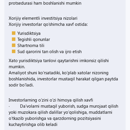
protsedurasi ham boshlanishi mumkin
Xorijiy elementli investitsiya nizolari
Xorijiy investorlar qo‘shimcha xavf ostida:
Yurisdiktsiya
Tegishli qonunlar
Shartnoma tili
Sud qarorini tan olish va ijro etish
Xato yurisdiktsiya tanlovi qaytarishni imkonsiz qilishi
mumkin.
Amaliyot shuni ko‘rsatadiki, ko‘plab xatolar nizoning
boshlanishida, investorlar mustaqil harakat qilgan paytda
sodir bo‘ladi.
Investorlarning o‘zini o‘zi himoya qilish xavfi
· Da’volarni mustaqil yuborish, sudga murojaat qilish
yoki muzokara qilish dalillar yo‘qolishiga, muddatlarni
o‘tkazib yuborishga va qarzdorning pozitsiyasini
kuchaytirishga olib keladi