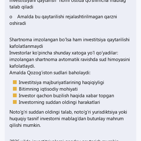
investitsiyani qaytarish” nomi ostida qo‘shimcha mablag‘
talab qiladi
o Amalda bu qaytarilishi rejalashtirilmagan qarzni
oshiradi
Shartnoma imzolangan bo‘lsa ham investitsiya qaytarilishi
kafolatlanmaydi
Investorlar ko‘pincha shunday xatoga yo‘l qo‘yadilar:
imzolangan shartnoma avtomatik ravishda sud himoyasini
kafolatlaydi.
Amalda Qozog‘iston sudlari baholaydi:
Investitsiya majburiyatlarining haqiqiyligi
Bitimning iqtisodiy mohiyati
Investor qachon buzilish haqida xabar topgan
Investorning suddan oldingi harakatlari
Noto‘g‘ri suddan oldingi talab, noto‘g‘ri yurisdiktsiya yoki
huquqiy tasnif investorni mablag‘dan butunlay mahrum
qilishi mumkin.