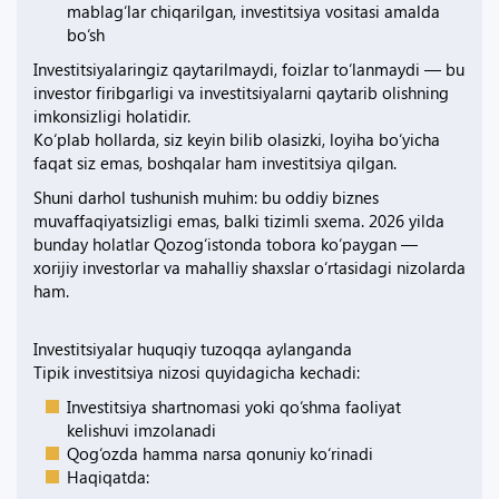
mablag‘lar chiqarilgan, investitsiya vositasi amalda
bo‘sh
Investitsiyalaringiz qaytarilmaydi, foizlar to‘lanmaydi — bu
investor firibgarligi va investitsiyalarni qaytarib olishning
imkonsizligi holatidir.
Ko‘plab hollarda, siz keyin bilib olasizki, loyiha bo‘yicha
faqat siz emas, boshqalar ham investitsiya qilgan.
Shuni darhol tushunish muhim: bu oddiy biznes
muvaffaqiyatsizligi emas, balki tizimli sxema. 2026 yilda
bunday holatlar Qozog‘istonda tobora ko‘paygan —
xorijiy investorlar va mahalliy shaxslar o‘rtasidagi nizolarda
ham.
Investitsiyalar huquqiy tuzoqqa aylanganda
Tipik investitsiya nizosi quyidagicha kechadi:
Investitsiya shartnomasi yoki qo‘shma faoliyat
kelishuvi imzolanadi
Qog‘ozda hamma narsa qonuniy ko‘rinadi
Haqiqatda: