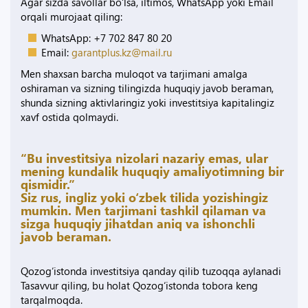
Agar sizda savollar bo‘lsa, iltimos, WhatsApp yoki Email
orqali murojaat qiling:
WhatsApp: +7 702 847 80 20
Email:
garantplus.kz@mail.ru
Men shaxsan barcha muloqot va tarjimani amalga
oshiraman va sizning tilingizda huquqiy javob beraman,
shunda sizning aktivlaringiz yoki investitsiya kapitalingiz
xavf ostida qolmaydi.
“Bu investitsiya nizolari nazariy emas, ular
mening kundalik huquqiy amaliyotimning bir
qismidir.”
Siz rus, ingliz yoki o‘zbek tilida yozishingiz
mumkin. Men tarjimani tashkil qilaman va
sizga huquqiy jihatdan aniq va ishonchli
javob beraman.
Qozog‘istonda investitsiya qanday qilib tuzoqqa aylanadi
Tasavvur qiling, bu holat Qozog‘istonda tobora keng
tarqalmoqda.