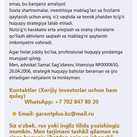
emas, bu barqaror amaliyot.
Soxta shartnomalar, investitsiya mablag‘lari va foizlarni
qaytarish uchun aniq, o‘z vaqtida va texnik jihatdan to‘g‘ri
huquqiy strategiya talab etiladi.
Noto‘g‘ri harakatni erta aniqlash va oraliq choralarni
qo‘llash aktivlarni saqlash va mablag‘ni qaytarish
imkoniyatini oshiradi.
Agar holat jiddiy bo‘lsa, professional huquqiy yordamga
murojaat qiling.
Men, advokat Samal Sag‘idanov, litsenziya №0000650,
26.04.2006, strategik huquqiy baholar beraman va ijro
etiladigan natijalarni ta’minlayman.
Kontaktlar (Xorijiy investorlar uchun ham
qulay)
· WhatsApp: +7 702 847 80 20
Email:
garantplus.kz@mail.ru
Siz o‘zbek, rus yoki ingliz tilida yozishingiz
mumkin. Men tarjimani tashkil qilaman va
sizga huquqiy jihatdan aniq va ishonchli