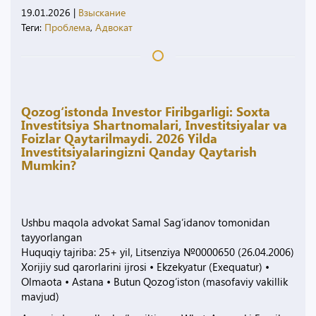
19.01.2026
|
Взыскание
Теги:
Проблема
,
Адвокат
Qozog‘istonda Investor Firibgarligi: Soxta
Investitsiya Shartnomalari, Investitsiyalar va
Foizlar Qaytarilmaydi. 2026 Yilda
Investitsiyalaringizni Qanday Qaytarish
Mumkin?
Ushbu maqola advokat Samal Sag‘idanov tomonidan
tayyorlangan
Huquqiy tajriba: 25+ yil, Litsenziya №0000650 (26.04.2006)
Xorijiy sud qarorlarini ijrosi • Ekzekyatur (Exequatur) •
Olmaota • Astana • Butun Qozog‘iston (masofaviy vakillik
mavjud)