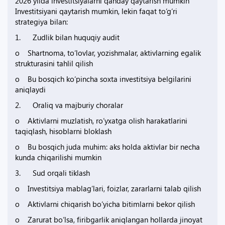
2026 yilda investitsiyalarni qanday qaytarish mumkin
Investitsiyani qaytarish mumkin, lekin faqat to‘g‘ri
strategiya bilan:
1. Zudlik bilan huquqiy audit
o Shartnoma, to‘lovlar, yozishmalar, aktivlarning egalik
strukturasini tahlil qilish
o Bu bosqich ko‘pincha soxta investitsiya belgilarini
aniqlaydi
2. Oraliq va majburiy choralar
o Aktivlarni muzlatish, ro‘yxatga olish harakatlarini
taqiqlash, hisoblarni bloklash
o Bu bosqich juda muhim: aks holda aktivlar bir necha
kunda chiqarilishi mumkin
3. Sud orqali tiklash
o Investitsiya mablag‘lari, foizlar, zararlarni talab qilish
o Aktivlarni chiqarish bo‘yicha bitimlarni bekor qilish
o Zarurat bo‘lsa, firibgarlik aniqlangan hollarda jinoyat