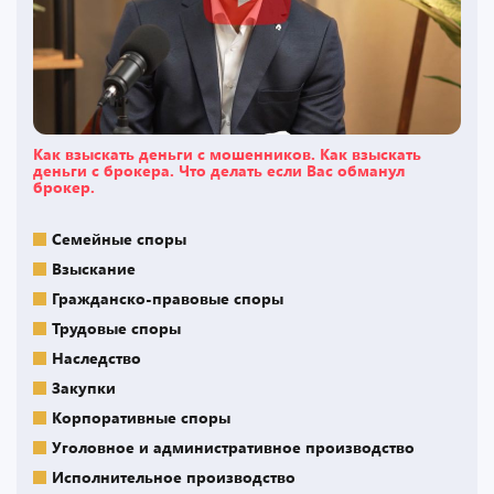
Как взыскать деньги с мошенников. Как взыскать
деньги с брокера. Что делать если Вас обманул
брокер.
Семейные споры
Взыскание
Гражданско-правовые споры
Трудовые споры
Наследство
Закупки
Корпоративные споры
Уголовное и административное производство
Исполнительное производство