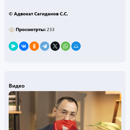
© Адвокат Сагиданов С.С.
Просмотрты:
233
Видео