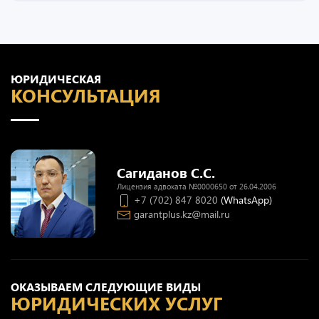
ЮРИДИЧЕСКАЯ
КОНСУЛЬТАЦИЯ
Сагиданов С.С.
Лицензия адвоката №0000650 от 26.04.2006
+7 (702) 847 8020
(WhatsApp)
garantplus.kz@mail.ru
ОКАЗЫВАЕМ СЛЕДУЮЩИЕ ВИДЫ
ЮРИДИЧЕСКИХ УСЛУГ