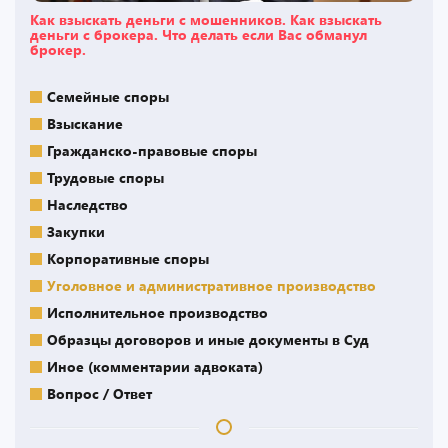
Как взыскать деньги с мошенников. Как взыскать
деньги с брокера. Что делать если Вас обманул
брокер.
Семейные споры
Взыскание
Гражданско-правовые споры
Трудовые споры
Наследство
Закупки
Корпоративные споры
Уголовное и административное производство
Исполнительное производство
Образцы договоров и иные документы в Суд
Иное (комментарии адвоката)
Вопрос / Ответ