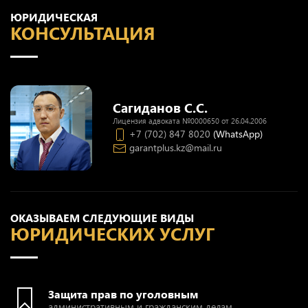
ЮРИДИЧЕСКАЯ
КОНСУЛЬТАЦИЯ
Сагиданов С.С.
Лицензия адвоката №0000650 от 26.04.2006
+7 (702) 847 8020
(WhatsApp)
garantplus.kz@mail.ru
ОКАЗЫВАЕМ СЛЕДУЮЩИЕ ВИДЫ
ЮРИДИЧЕСКИХ УСЛУГ
Защита прав по уголовным
административным и гражданским делам