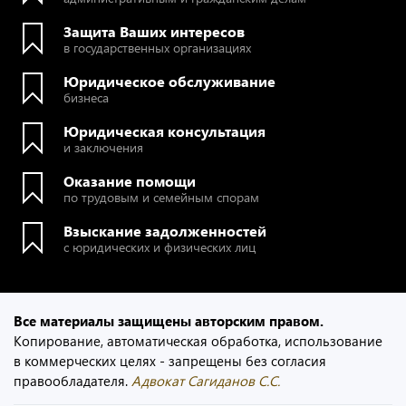
Защита Ваших интересов
в государственных организациях
Юридическое обслуживание
бизнеса
Юридическая консультация
и заключения
Оказание помощи
по трудовым и семейным спорам
Взыскание задолженностей
с юридических и физических лиц
Все материалы защищены авторским правом.
Копирование, автоматическая обработка, использование
в коммерческих целях - запрещены без согласия
правообладателя.
Адвокат Сагиданов С.С.