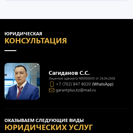
ЮРИДИЧЕСКАЯ
КОНСУЛЬТАЦИЯ
Сагиданов С.С.
Лицензия адвоката №0000650 от 26.04.2006
+7 (702) 847 8020
(WhatsApp)
garantplus.kz@mail.ru
ОКАЗЫВАЕМ СЛЕДУЮЩИЕ ВИДЫ
ЮРИДИЧЕСКИХ УСЛУГ