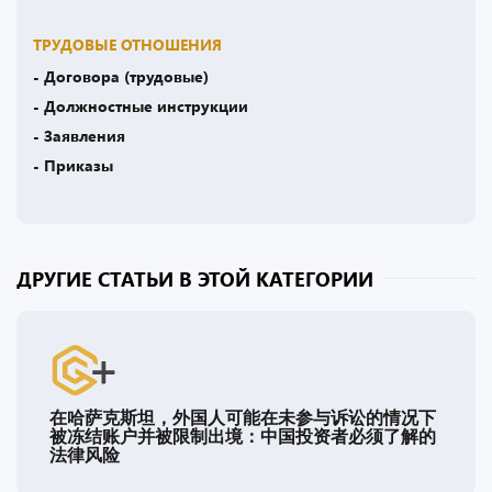
ТРУДОВЫЕ ОТНОШЕНИЯ
- Договора (трудовые)
- Должностные инструкции
- Заявления
- Приказы
ДРУГИЕ СТАТЬИ В ЭТОЙ КАТЕГОРИИ
在哈萨克斯坦，外国人可能在未参与诉讼的情况下
被冻结账户并被限制出境：中国投资者必须了解的
法律风险