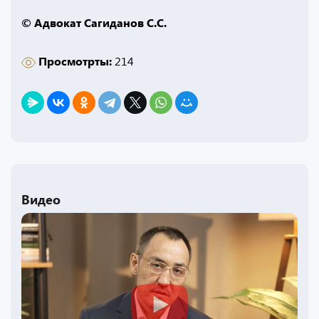
© Адвокат Сагиданов С.С.
Просмотрты:
214
Видео