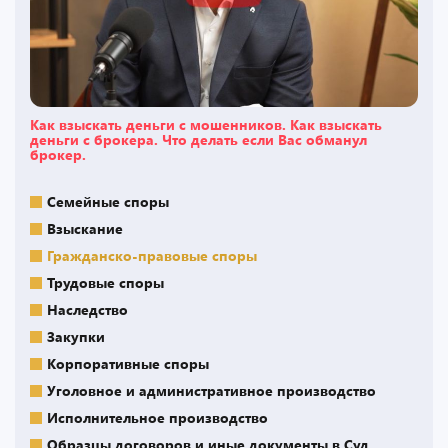
Как взыскать деньги с мошенников. Как взыскать
деньги с брокера. Что делать если Вас обманул
брокер.
Семейные споры
Взыскание
Гражданско-правовые споры
Трудовые споры
Наследство
Закупки
Корпоративные споры
Уголовное и административное производство
Исполнительное производство
Образцы договоров и иные документы в Суд