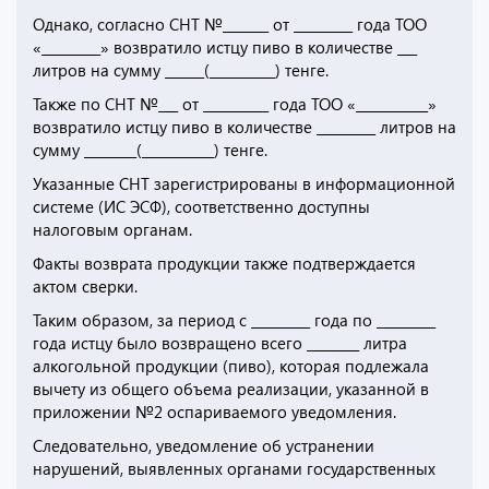
Однако, согласно СНТ №_______ от _________ года ТОО
«_________» возвратило истцу пиво в количестве ___
литров на сумму ______(__________) тенге.
Также по СНТ №___ от __________ года ТОО «___________»
возвратило истцу пиво в количестве _________ литров на
сумму ________(___________) тенге.
Указанные СНТ зарегистрированы в информационной
системе (ИС ЭСФ), соответственно доступны
налоговым органам.
Факты возврата продукции также подтверждается
актом сверки.
Таким образом, за период с _________ года по _________
года истцу было возвращено всего ________ литра
алкогольной продукции (пиво), которая подлежала
вычету из общего объема реализации, указанной в
приложении №2 оспариваемого уведомления.
Следовательно, уведомление об устранении
нарушений, выявленных органами государственных