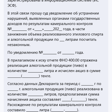
зарегистрированы в информационной системе (ИС
ЭСФ).
В этой связи прошу суд уведомление об устранении
нарушений, выявленных органами государственных
доходов по результатам камерального контроля
№__________ от «_____»______202__ года, в части
занижения объема реализованного этилового спирта
и алкогольной продукции по ___ литрам посчитать
незаконным.
По уведомлению №_________ от ________ года.
В прилагаемом к иску отчете ФНО 400.00 отражена
реализация алкогольной продукции (пиво) в
количестве __________ литра и исчислен акциз в сумме
_________(___________) тенге.
Согласно данных Декларанта за период с ________ г по
_______ г. алкогольная продукция (пиво) реализована в
количестве __________ литров, предполагаемая сумма
начисления акциза составляет ______(_________) тенге.
Расхождение по результатам камерального контроля
составило ________ литра (________-________).