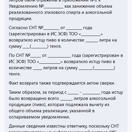
Уведомлению №___________ как занижение объема
реализованного этилового спирта и алкогольной
продукции.
Согласно СНТ №_________ от _________ года
(зарегистрирован в ИС ЭСФ) ТОО «___________»
возвратило истцу пиво в количестве _______ литра на
сумму ____(_________) тенге.
По СНТ №______ от _____________ года (зарегистрирован в
ИС ЭСФ) ТОО «____________» возвратило истцу пиво в
количестве _____ литров на сумму ________(___________)
тенге.
Факт возврата также подтверждается актом сверки.
Таким образом, за период с ______ - __________ года истцу
было возвращено всего _______ литров алкогольной
продукции (пиво), которая подлежала вычету из
общего объема реализации, указанной в
оспариваемом уведомлении.
Данные сведения известны ответчику, поскольку СНТ