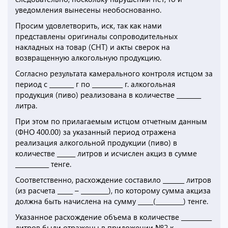
уведомления вынесены необоснованно.
Просим удовлетворить, иск, так как нами
представлены оригиналы сопроводительных
накладных на товар (СНТ) и акты сверок на
возвращенную алкогольную продукцию.
Согласно результата камерального контроля истцом за
период с ________ г по __________ г. алкогольная
продукция (пиво) реализована в количестве ________
литра.
При этом по прилагаемым истцом отчетным данным
(ФНО 400.00) за указанный период отражена
реализация алкогольной продукции (пиво) в
количестве ______ литров и исчислен акциз в сумме
___________ тенге.
Соответственно, расхождение составило _______ литров
(из расчета _____ – _________), по которому сумма акциза
должна быть начислена на сумму _____(_________) тенге.
Указанное расхождение объема в количестве __________
литров были отражены в приложении №2 к