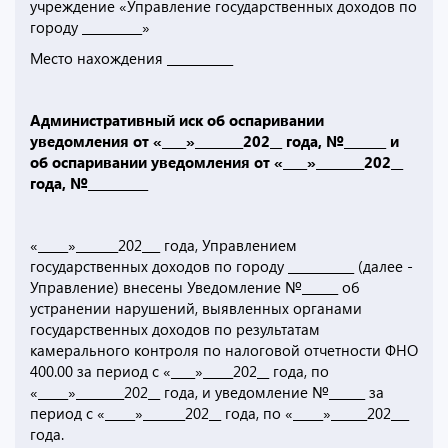
учреждение «Управление государственных доходов по
городу __________»
Место нахождения ___________
Административный иск об оспаривании
уведомления от «____»________202__ года, №_______ и
об оспаривании уведомления от «____»________202__
года, №__________
«_____»_______202___ года, Управлением
государственных доходов по городу ___________ (далее -
Управление) внесены Уведомление №______ об
устранении нарушений, выявленных органами
государственных доходов по результатам
камерального контроля по налоговой отчетности ФНО
400.00 за период с «____»_____202__ года, по
«_____»________202__ года, и уведомление №______ за
период с «_____»_______202__ года, по «_____»______202___
года.