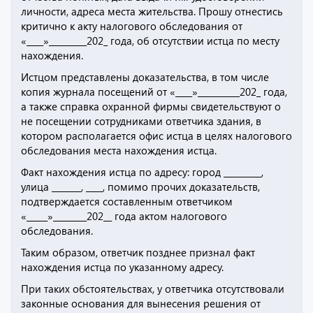
личности, адреса места жительства. Прошу отнестись
критично к акту налогового обследования от
«____»_________202_ года, об отсутствии истца по месту
нахождения.
Истцом представлены доказательства, в том числе
копия журнала посещений от «____»__________202_ года,
а также справка охранной фирмы свидетельствуют о
не посещении сотрудниками ответчика здания, в
котором располагается офис истца в целях налогового
обследования места нахождения истца.
Факт нахождения истца по адресу: город _________,
улица _______, ____, помимо прочих доказательств,
подтверждается составленным ответчиком
«_____»________202__ года актом налогового
обследования.
Таким образом, ответчик позднее признал факт
нахождения истца по указанному адресу.
При таких обстоятельствах, у ответчика отсутствовали
законные основания для вынесения решения от