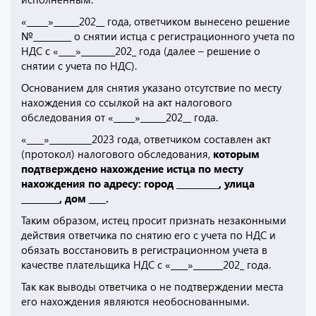
«_____»______202__ года, ответчиком вынесено решение
№_________ о снятии истца с регистрационного учета по
НДС с «____»________202_ года (далее – решение о
снятии с учета по НДС).
Основанием для снятия указано отсутствие по месту
нахождения со ссылкой на акт налогового
обследования от «_____»______202__ года.
«____»__________2023 года, ответчиком составлен акт
(протокол) налогового обследования,
которым
подтверждено нахождение истца по месту
нахождения по адресу: город __________, улица
_________, дом ____.
Таким образом, истец просит признать незаконными
действия ответчика по снятию его с учета по НДС и
обязать восстановить в регистрационном учета в
качестве плательщика НДС с «____»_______202_ года.
Так как выводы ответчика о не подтверждении места
его нахождения являются необоснованными.