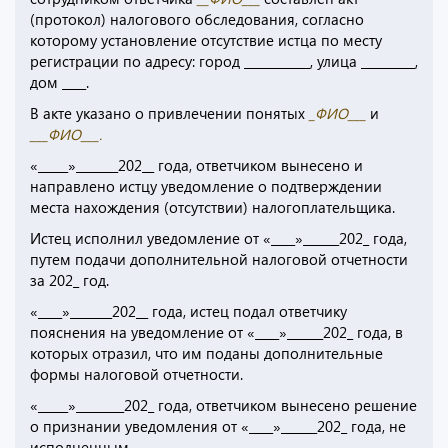
(протокол) налогового обследования, согласно
которому установление отсутствие истца по месту
регистрации по адресу: город ___________, улица _________,
дом ____.
В акте указано о привлечении понятых
_ФИО___
и
___ФИО___.
«_____»_______202__ года, ответчиком вынесено и
направлено истцу уведомление о подтверждении
места нахождения (отсутствии) налогоплательщика.
Истец исполнил уведомление от «____»______202_ года,
путем подачи дополнительной налоговой отчетности
за 202_ год.
«____»_______202__ года, истец подал ответчику
пояснения на уведомление от «____»______202_ года, в
которых отразил, что им поданы дополнительные
формы налоговой отчетности.
«_____»________202_ года, ответчиком вынесено решение
о признании уведомления от «____»______202_ года, не
исполненным.