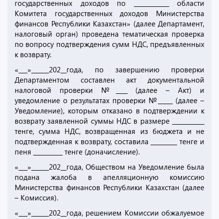
государственных доходов по ____________ области
Комитета государственных доходов Министерства
финансов Республики Казахстан» (далее Департамент,
налоговый орган) проведена тематическая проверка
по вопросу подтверждения сумм НДС, предъявленных
к возврату.
«___»______202__года, по завершению проверки
Департаментом составлен акт документальной
налоговой проверки №____ (далее – Акт) и
уведомление о результатах проверки №_____ (далее –
Уведомление), которым отказано в подтверждении к
возврату заявленной суммы НДС в размере ___________
тенге, сумма НДС, возвращенная из бюджета и не
подтвержденная к возврату, составила _________ тенге и
пеня __________ тенге (доначисление).
«___»______202__года, Обществом на Уведомление была
подана жалоба в апелляционную комиссию
Министерства финансов Республики Казахстан (далее
– Комиссия).
«___»______202__года, решением Комиссии обжалуемое