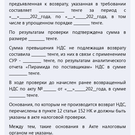
предъявленная к возврату, указанная в требовании
составляет ______________ тенге за период с
«___»______202__года, по «___»______202__года, в том
числе в упрощенном порядке _________ тенге.
По результатам проверки подтверждена сумма в
размере _________ тенге.
Сумма превышения НДС не подлежащая возврату
составила ________ тенге, из них в связи с применением
СУР - __________ тенге, по результатам аналитического
отчета «Пирамида по поставщикам» НДС в сумме
__________ тенге.
В ходе проверки до начислен ранее возвращенный
НДС по акту №_______ от «___»______202__года, в сумме
_________ тенге.
Основания, по которым не производится возврат НДС,
перечислены в пункте 12 статьи 152 НК и должны быть
указаны в акте налоговой проверки.
Между тем, такие основания в Акте налоговым
органом не указаны.