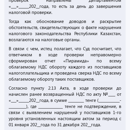
проверок направлены Департаментом
«___»______202__года, то есть за день до завершения
налоговой проверки.
Тогда как обоснование доводов и раскрытие
обстоятельств, свидетельствующих о факте нарушения
налогового законодательства Республики Казахстан,
возлагаются на налоговые органы.
В связи с чем, истец полагает, что Суд посчитает, что
ответчиком в ходе проверки неправомерно
сформирован отчет «Пирамида» по всему
облагаемому НДС обороту каждого из поставщиков
налогоплательщика и проведена сверка НДС по всему
облагаемому обороту таких поставщиков.
Согласно пункту 2.13 Акта, в ходе проверки до
начислен ранее возвращенный НДС по акту №____ от
«___»______202__года, в сумме _________ тенге (____________-
__________), где ______________ тенге не подтверждение, в
связи с выявлением нарушений у поставщиков 1-го
уровня установленных настоящим актом за период с
01 января 202__года по 31 декабря 202__года.