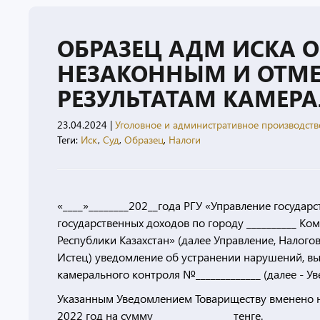
ОБРАЗЕЦ АДМ ИСКА 
НЕЗАКОННЫМ И ОТМЕ
РЕЗУЛЬТАТАМ КАМЕР
23.04.2024
|
Уголовное и административное производств
Теги:
Иск
,
Суд
,
Образец
,
Налоги
«____»________202__года РГУ «Управление государ
государственных доходов по городу __________ К
Республики Казахстан» (далее Управление, Налогов
Истец) уведомление об устранении нарушений, вы
камерального контроля №_____________ (далее - Ув
Указанным Уведомлением Товариществу вменено н
2022 год на сумму _______________ тенге.