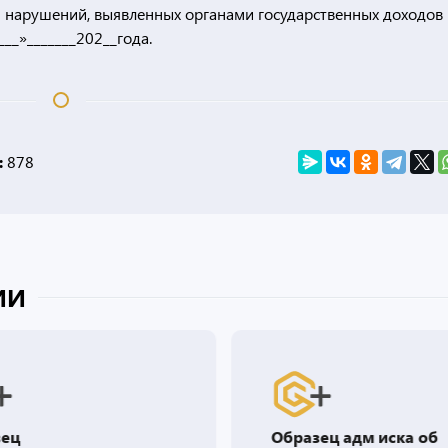
 нарушений, выявленных органами государственных доходов
__»_______202__года.
:
878
ИИ
зец
Образец адм иска об