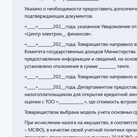
Указано о необходимости предоставить дополнит
подтверждающих документов.
«____»_______202__года, указанное Уведомление 
«Центр электрон__ финансов».
«____»_______202__года, Товарищество направило 
Комитета государственных доходов Министерства 
предоставлении информации и сведений, на осно
установлено отклонение в сумме ________ тенге.
«____»_______202__года, Товарищество направило 
«____»_______202__года, Департаментом предоставл
налогоплательщиком для открытия кредитной лини
оценки с ТОО «____________», где стоимость встро
Товариществом выбрана модель учета основных ср
При исчислении налога на имущество, в соответс
– МСФО), в качестве своей учетной политики орг
стоимости, предусмотренную пунктом 30 МСФО, л