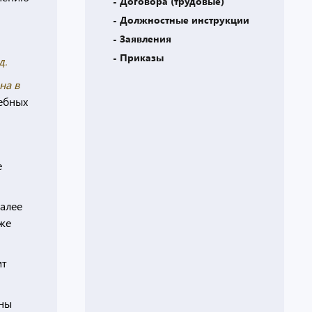
- Договора (трудовые)
- Должностные инструкции
- Заявления
- Приказы
д.
на в
ебных
е
далее
же
ит
оны