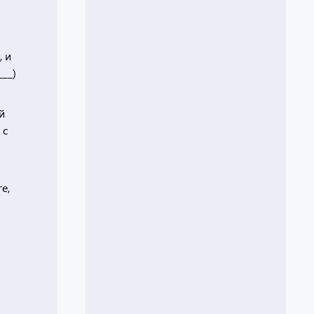
, и
___)
й
 с
е,