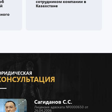
об
сотрудником компании в
ий
Казахстане
ьного
РИДИЧЕСКАЯ
КОНСУЛЬТАЦИЯ
Сагиданов С.С.
Лицензия адвоката №0000650 от
26.04.2006