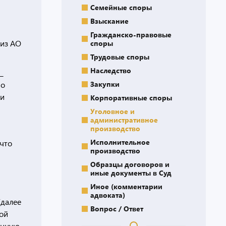
Семейные споры
Взыскание
Гражданско-правовые
 из АО
споры
Трудовые споры
Наследство
_
Закупки
 о
 и
Корпоративные споры
Уголовное и
административное
производство
Исполнительное
 что
производство
Образцы договоров и
иные документы в Суд
Иное (комментарии
адвоката)
(далее
Вопрос / Ответ
ной
енную