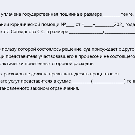
 уплачена государственная пошлина в размере ________ тенге.
ании юридической помощи №____ от «____»_________202_ года
та Сагиданова С.С. в размере ________________(______________
в пользу которой состоялось решение, суд присуждает с друго
и представителя участвовавшего в процессе и не состоящего
фактически понесенных стороной расходов.
 расходов не должна превышать десять процентов от
е услуг представителя в сумме _________(_______________) тенг
тановленного законом ограничения.