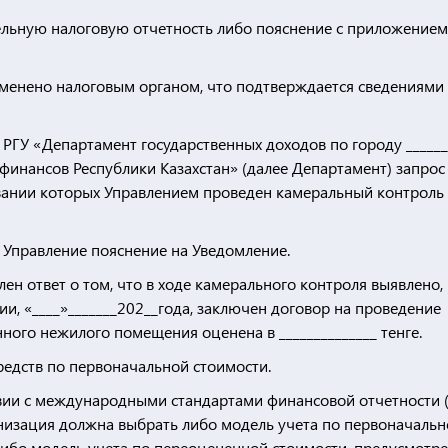
ельную налоговую отчетность либо пояснение с приложением
отменено налоговым органом, что подтверждается сведениями
в РГУ «Департамент государственных доходов по городу ______
финансов Республики Казахстан» (далее Департамент) запрос
вании которых Управлением проведен камеральный контроль
в Управление пояснение на Уведомление.
ен ответ о том, что в ходе камерального контроля выявлено,
и, «____»_______202__года, заключен договор на проведение
енного нежилого помещения оценена в ______________ тенге.
едств по первоначальной стоимости.
твии с международными стандартами финансовой отчетности 
анизация должна выбрать либо модель учета по первоначаль
ибо модель учета по переоцененной стоимости, предусмотр