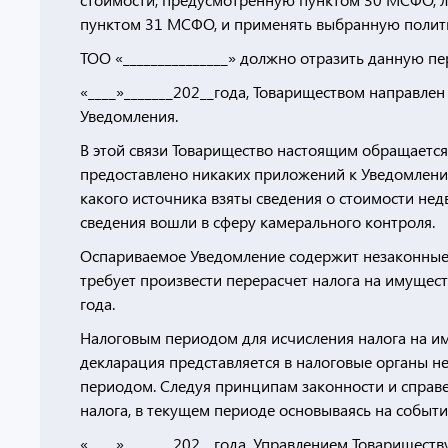
пунктом 31 МСФО, и применять выбранную политик
ТОО «_______________» должно отразить данную пер
«____»_______202__года, Товариществом направлен 
Уведомления.
В этой связи Товарищество настоящим обращается 
предоставлено никаких приложений к Уведомлению
какого источника взяты сведения о стоимости н
сведения вошли в сферу камерального контроля.
Оспариваемое Уведомление содержит незаконные
требует произвести перерасчет налога на имущест
года.
Налоговым периодом для исчисления налога на иму
декларация представляется в налоговые органы н
периодом. Следуя принципам законности и справе
налога, в текущем периоде основываясь на событ
«____»_______202__года, Управлением Товариществ