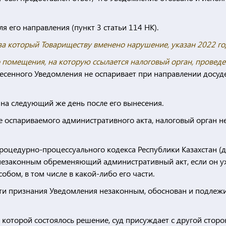
 его направления (пункт 3 статьи 114 НК).
а который Товариществу вменено нарушение, указан 2022 го
 помещения, на которую ссылается налоговый орган, проведе
есенного Уведомления не оспаривает при направлении досуд
на следующий же день после его вынесения.
не оспариваемого административного акта, налоговый орган н
процедурно-процессуального кодекса Республики Казахстан (
 незаконным обременяющий административный акт, если он у
обом, в том числе в какой-либо его части.
асти признания Уведомления незаконным, обоснован и подлеж
зу которой состоялось решение, суд присуждает с другой стор