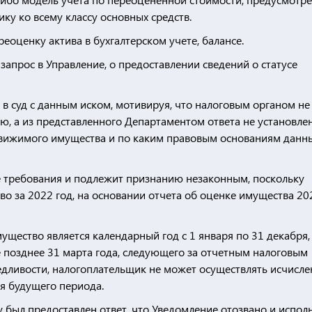
у ко всему классу основных средств.
еоценку актива в бухгалтерском учете, балансе.
запрос в Управление, о предоставлении сведений о статусе
в суд с данным иском, мотивируя, что налоговым органом не
, а из представленного Департаментом ответа не установле
едвижимого имущества и по каким правовым основаниям данн
 требования и подлежит признанию незаконным, поскольку
во за 2022 год, на основании отчета об оценке имущества 20
щество является календарный год с 1 января по 31 декабря,
е позднее 31 марта года, следующего за отчетным налоговым
дливости, налогоплательщик не может осуществлять исчисле
ия будущего периода.
у был предоставлен ответ, что Уведомление отозвано и испо