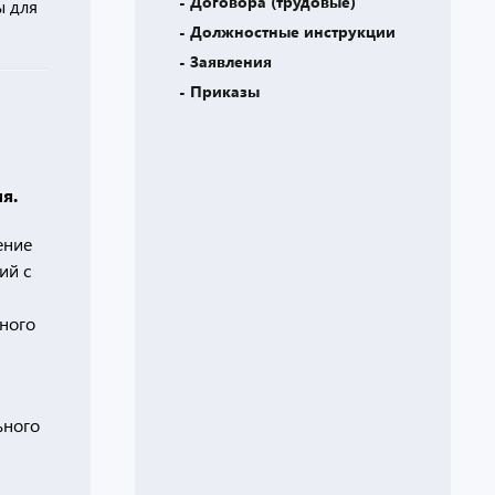
- Договора (трудовые)
ы для
- Должностные инструкции
- Заявления
- Приказы
я.
ение
ий с
тного
ьного