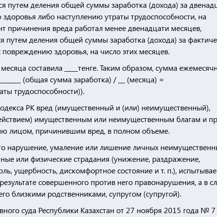
я путем деления общей суммы заработка (дохода) за двенад
здоровья либо наступлению утраты трудоспособности, на
ент причинения вреда работал менее двенадцати месяцев,
я путем деления общей суммы заработка (дохода) за фактич
повреждению здоровья, на число этих месяцев.
а месяца составила ____тенге. Таким образом, сумма ежемесяч
______ (общая сумма заработка) / __ (месяца) =
аты трудоспособности)).
Кодекса РК вред (имущественный и (или) неимущественный),
йствием) имущественным или неимущественным благам и п
ю лицом, причинившим вред, в полном объеме.
– это нарушение, умаление или лишение личных неимущественн
енные или физические страдания (унижение, раздражение,
боль, ущербность, дискомфортное состояние и т. п.), испытыва
езультате совершенного против него правонарушения, а в с
его близкими родственниками, супругом (супругой).
ного суда Республики Казахстан от 27 ноября 2015 года № 7