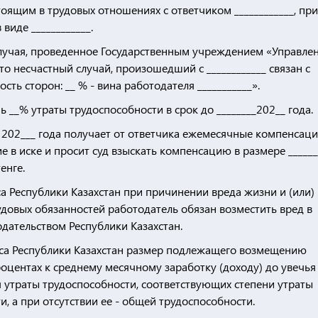
остоящим в трудовых отношениях с ответчиком ____________, при
виде ____________.
случая, проведенное Государственным учреждением «Управле
что несчастный случай, произошедший с ____________ связан с
ть сторон: __ % - вина работодателя ___________».
нь __% утраты трудоспособности в срок до ________202__ года.
__ 202___ года получает от ответчика ежемесячные компенсаци
ие в иске и просит суд взыскать компенсацию в размере ______
енге.
са Республики Казахстан при причинении вреда жизни и (или)
удовых обязанностей работодатель обязан возместить вред в
дательством Республики Казахстан.
екса Республики Казахстан размер подлежащего возмещению
роцентах к среднему месячному заработку (доходу) до увечья
 утраты трудоспособности, соответствующих степени утраты
 а при отсутствии ее - общей трудоспособности.