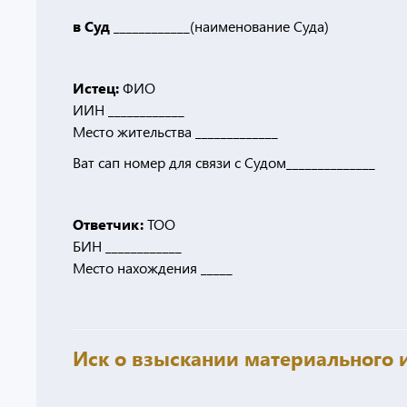
в Суд ____________
(наименование Суда)
Истец:
ФИО
ИИН ____________
Место жительства _____________
Ват сап номер для связи с Судом______________
Ответчик:
ТОО
БИН ____________
Место нахождения _____
Иск о взыскании материального 