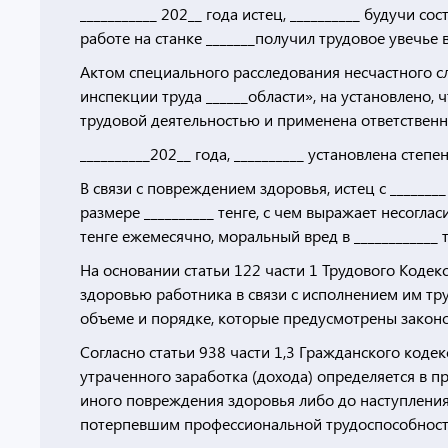
___________ 202__ года истец, __________ будучи с
работе на станке _______получил трудовое увечье в 
Актом специального расследования несчастного 
инспекции труда ______области», на установлено, 
трудовой деятельностью и применена ответственнос
__________202__ года, __________ установлена степе
В связи с повреждением здоровья, истец с ______
размере __________ тенге, с чем выражает несоглас
тенге ежемесячно, моральный вред в ____________ т
На основании статьи 122 части 1 Трудового Кодек
здоровью работника в связи с исполнением им тр
объеме и порядке, которые предусмотрены законо
Согласно статьи 938 части 1,3 Гражданского код
утраченного заработка (дохода) определяется в п
иного повреждения здоровья либо до наступления
потерпевшим профессиональной трудоспособности,