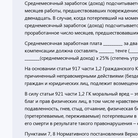
Среднемесячный заработок (доход) подсчитываетс
месяцев работы, предшествовавших повреждению 
двенадцать. В случае, когда потерпевший на мом
среднемесячный заработок (доход) подсчитываетс
проработанное число месяцев, предшествовавших 
Среднемесячная заработная плата _________ за дв
компенсации должна составлять _______ тенге (____
_______(среднемесячный доход) х 25% (степень утр
На основании статьи 917 части 1,2 Гражданского 
причиненный неправомерными действиями (безде
граждан и юридических лиц, подлежит возмещени
В силу статьи 921 части 1,2 ГК моральный вред 
благ и прав физических лиц, в том числе нравств
подавленность, гнев, стыд, отчаяние, физическая 
(претерпеваемые, переживаемые) потерпевшим в р
его смерти в результате такого правонарушения – 
Пунктами 7, 8 Нормативного постановления Верхов