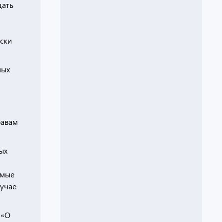
цать
ески
ных
равам
ых
емые
лучае
 «О