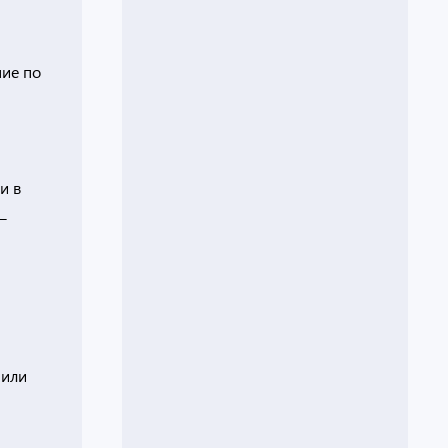
ние по
и в
_
 или