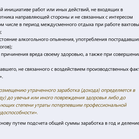
 инициативе работ или иных действий, не входящих в
отника направляющей стороны и не связанных с интересом
ом числе в период междусменного отдыха при работе вахтов
;
состояние алкогольного опьянения, употребления пострадавш
огов);
 причинения вреда своему здоровью, а также при совершени
авшего, не связанного с воздействием производственных фак
».
озмещению утраченного заработка (дохода) определяется в
ду) до увечья или иного повреждения здоровья либо до
твующих степени утраты потерпевшим профессиональной
удоспособности».
снову путем подсчета общей суммы заработка в год и деление