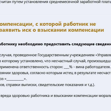
считан путем установления среднемесячной заработной плат
мпенсации, с которой работник не
 заявить иск о взыскании компенсации
работнику необходимо предоставить следующие сведени
 случая, проведенное Государственным учреждением «Управл
но которому установлено, что несчастный случай, произошедш
 применена ответственность сторон: ___% - вина работодателя.
янии здоровья, согласно которым истец в результате несчас
з «__________».
, справки выписки, свидетельские показания и т.д.).
и вреда здоровью работника и взыскании компенсации морал