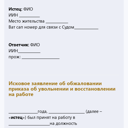
Истец:
ФИО
ИИН ____________
Место жительства _____________
Ват сап номер для связи с Судом______________
Ответчик:
ФИО
ИИН_____________
прож: ______________________
Исковое заявление об обжаловании
приказа об увольнении и восстановлении
на работе
_________________года, _____________________ (далее –
«
истец
») был принят на работу в
________________________на должность