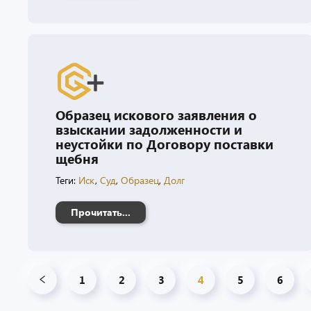
Образец искового заявления о
взыскании задолженности и
неустойки по Договору поставки
щебня
Теги:
Иск
,
Суд
,
Образец
,
Долг
Прочитать...
1
2
3
4
5
6