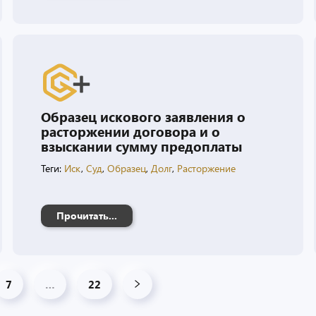
Образец искового заявления о
расторжении договора и о
взыскании сумму предоплаты
Теги:
Иск
,
Суд
,
Образец
,
Долг
,
Расторжение
Прочитать...
7
…
22