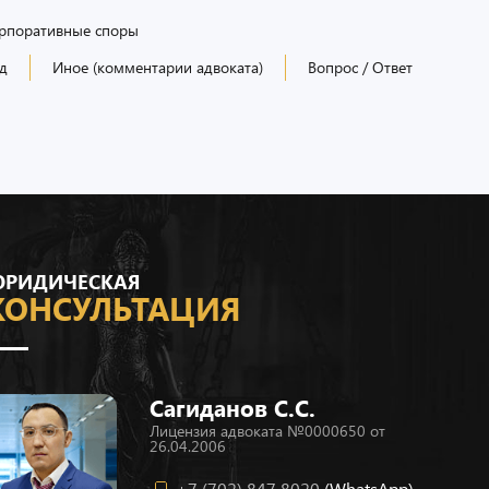
рпоративные споры
д
Иное (комментарии адвоката)
Вопрос / Ответ
РИДИЧЕСКАЯ
КОНСУЛЬТАЦИЯ
Сагиданов С.С.
Лицензия адвоката №0000650 от
26.04.2006
+7 (702) 847 8020
(WhatsApp)