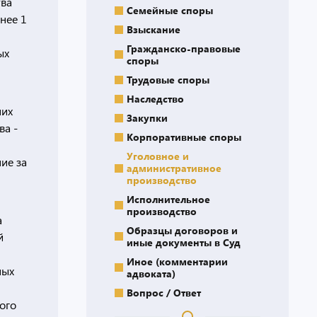
тва
Семейные споры
нее 1
Взыскание
Гражданско-правовые
ых
споры
Трудовые споры
Наследство
них
Закупки
ва -
Корпоративные споры
Уголовное и
ие за
административное
производство
Исполнительное
производство
а
Образцы договоров и
й
иные документы в Суд
Иное (комментарии
ных
адвоката)
Вопрос / Ответ
ого