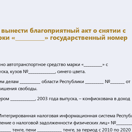
вынести благоприятный акт о снятии с
ки «___________» государственный номер
ано автотранспортное средство марки «_________» с
ка, кузов №_____________, синего цвета.
 делам __________ области Республики _________ №_______ от
 лишения свободы.
ом ____________, 2003 года выпуска, – конфискована в доход
 (Интегрированная налоговая информационная система Респуб
ение о налоговой задолженности физических лиц» №________
____ тенге, пени ____________ тенге, за период с 2010 по 2020 