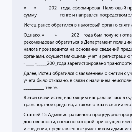
«____»______202__года, сформирован Налоговый п
сумму __________ тенге и направлен посредством 
Истец ранее обратился в налоговый орган о снятии
Однако, «_____»_______202__года был получен отк
рекомендовал обратиться в Департамент полиции д
налога производится на основании сведений пр
органами, осуществляющими учет и регистрацию т
«____»_____200_года зарегистрировано транспортны
Далее, Истец обратился с заявлением о снятии с у
учета было отказано, в связи с наличием неисполн
__________ тенге.
В этой связи истец настоящим направляет иск в с
транспортное средство, а также отказ в снятии ег
Статьей 15 Административного процедурно-процес
достоверности, согласно которой при осуществл
и сведения, представленные участником админист