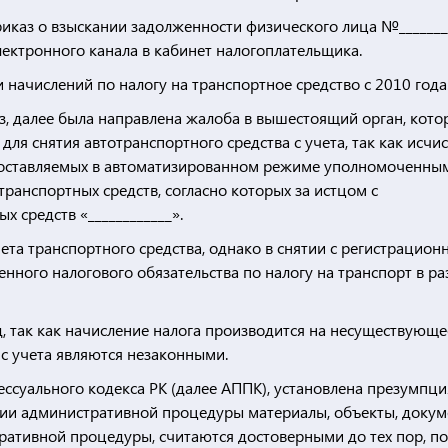
риказ о взыскании задолженности физического лица №_______
электронного канала в кабинет налогоплательщика.
 начислений по налогу на транспортное средство с 2010 года
аз, далее была направлена жалоба в вышестоящий орган, кот
ля снятия автотранспортного средства с учета, так как исчи
едоставляемых в автоматизированном режиме уполномоченны
ранспортных средств, согласно которых за истцом с
х средств «____________».
чета транспортного средства, однако в снятии с регистрацион
енного налогового обязательства по налогу на транспорт в р
уд, так как начисление налога производится на несуществующе
о с учета являются незаконными.
суального кодекса РК (далее АППК), установлена презумпци
ении административной процедуры материалы, объекты, доку
ративной процедуры, считаются достоверными до тех пор, п