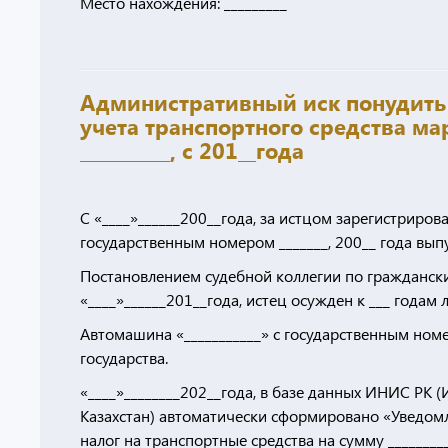
Место нахождения: _________
Административный иск понудить 
учета транспортного средства мар
__________, с 201__года
С «____»______200__года, за истцом зарегистриров
государственным номером _______, 200__ года выпус
Постановлением судебной коллегии по гражданским
«____»______201__года, истец осужден к ___ годам
Автомашина «___________» с государственным номер
государства.
«____»________202__года, в базе данных ИНИС РК
Казахстан) автоматически сформировано «Уведомл
налог на транспортные средства на сумму __________