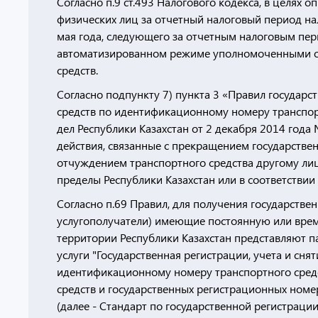
Согласно п.9 ст.493 Налогового кодекса, в целях 
физических лиц за отчетный налоговый период на
мая года, следующего за отчетным налоговым пер
автоматизированном режиме уполномоченными о
средств.
Согласно подпункту 7) пункта 3 «Правил государс
средств по идентификационному номеру транспор
дел Республики Казахстан от 2 декабря 2014 года №
действия, связанные с прекращением государствен
отчуждением транспортного средства другому лиц
пределы Республики Казахстан или в соответствии
Согласно п.69 Правил, для получения государстве
услугополучатели) имеющие постоянную или врем
территории Республики Казахстан представляют па
услуги "Государственная регистрации, учета и сня
идентификационному номеру транспортного средст
средств и государственных регистрационных ном
(далее - Стандарт по государственной регистраци