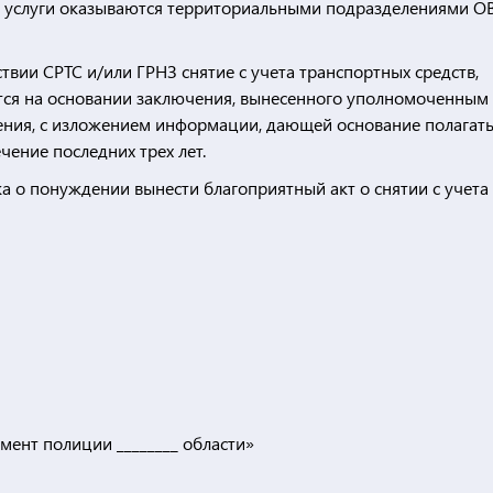
ные услуги оказываются территориальными подразделениями О
твии СРТС и/или ГРНЗ снятие с учета транспортных средств,
тся на основании заключения, вынесенного уполномоченным
ения, с изложением информации, дающей основание полагать
чение последних трех лет.
а о понуждении вынести благоприятный акт о снятии с учета
ент полиции ________ области»