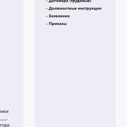
- Договора (трудовые)
- Должностные инструкции
- Заявления
- Приказы
лики
___,
года.