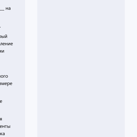
__ на
.
орый
сление
ми
ного
азмере
е
я
менты
ока