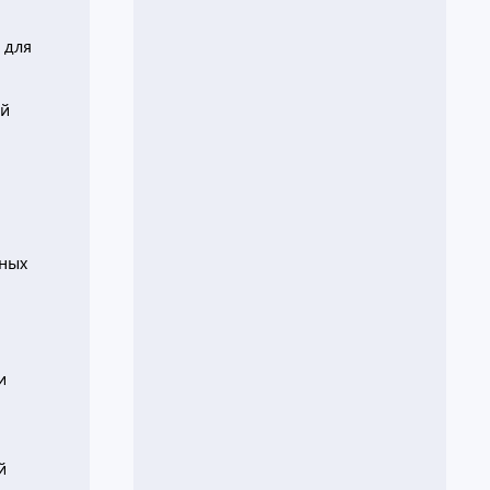
 для
ей
вных
и
й