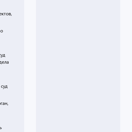
ктов,
по
суд
дела
5
 суд
ган,
ь