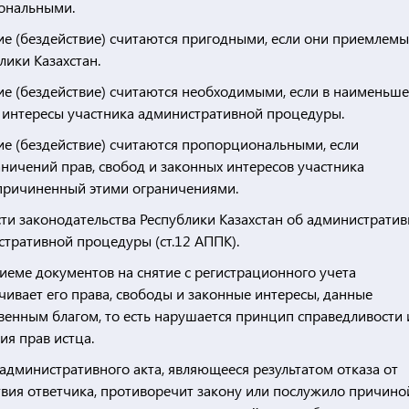
ональными.
е (бездействие) считаются пригодными, если они приемлемы
лики Казахстан.
ие (бездействие) считаются необходимыми, если в наименьш
е интересы участника административной процедуры.
ие (бездействие) считаются пропорциональными, если
аничений прав, свобод и законных интересов участника
причиненный этими ограничениями.
сти законодательства Республики Казахстан об администрати
стративной процедуры (ст.12 АППК).
риеме документов на снятие с регистрационного учета
чивает его права, свободы и законные интересы, данные
енным благом, то есть нарушается принцип справедливости 
я прав истца.
 административного акта, являющееся результатом отказа от
твия ответчика, противоречит закону или послужило причино