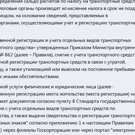
определения сальдо расчетов по налогу на транспортные средс
логовые органы производят исчисление налога в срок не позд
иодом, на основании сведений, представляемых в
рганами, осуществляющими учет и регистрацию транспортн
твенной регистрации и учета отдельных видов транспортных
тного средства» утвержденных Приказом Министра внутрен
 862 (далее – Правила), снятие с учета транспортного средст
ной регистрации транспортных средств в связи с утратой,
у, а также утилизацией или вывозом на постоянное пребыван
 с иными обстоятельствами.
нной услуги физические и юридические лица (далее -
енную регистрацию места жительства (места регистрации) н
кет документов согласно пункту 8 Стандарта государственно
тия с учета отдельных видов транспортных средств по
ва, а также выдачи свидетельства о регистрации транспорт
ерных знаков" согласно приложению 1 к настоящим Правилам
и) через филиалы Госкорпорации или через портал "электронн