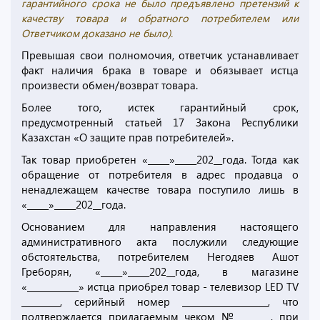
гарантийного срока не было предъявлено претензий к
качеству товара и обратного потребителем или
Ответчиком доказано не было).
Превышая свои полномочия, ответчик устанавливает
факт наличия брака в товаре и обязывает истца
произвести обмен/возврат товара.
Более того, истек гарантийный срок,
предусмотренный статьей 17 Закона Республики
Казахстан «О защите прав потребителей».
Так товар приобретен «_____»_____202__года. Тогда как
обращение от потребителя в адрес продавца о
ненадлежащем качестве товара поступило лишь в
«_____»_____202__года.
Основанием для направления настоящего
административного акта послужили следующие
обстоятельства, потребителем Негодяев Ашот
Греборян, «_____»_____202__года, в магазине
«____________» истца приобрел товар - телевизор LED TV
_________, серийный номер ____________________, что
подтверждается прилагаемым чеком №________, при