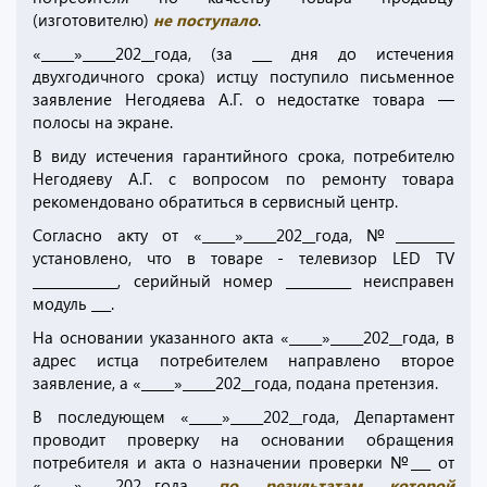
(изготовителю)
не поступало
.
«_____»_____202__года, (за ___ дня до истечения
двухгодичного срока) истцу поступило письменное
заявление Негодяева А.Г. о недостатке товара —
полосы на экране.
В виду истечения гарантийного срока, потребителю
Негодяеву А.Г. с вопросом по ремонту товара
рекомендовано обратиться в сервисный центр.
Согласно акту от «_____»_____202__года, №_________
установлено, что в товаре - телевизор LED TV
_____________, серийный номер __________ неисправен
модуль ___.
На основании указанного акта «_____»_____202__года, в
адрес истца потребителем направлено второе
заявление, а «_____»_____202__года, подана претензия.
В последующем «_____»_____202__года, Департамент
проводит проверку на основании обращения
потребителя и акта о назначении проверки №___ от
«_____»_____202__года,
по результатам которой