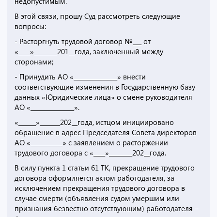
недопустимым.
В этой связи, прошу Суд рассмотреть следующие
вопросы:
- Расторгнуть трудовой договор №___ от
«____»________201__года, заключенный между
сторонами;
- Принудить АО «_______________» внести
соответствующие изменения в Государственную базу
данных «Юридические лица» о смене руководителя
АО «_______________».
«______»_______202__года, истцом инициировано
обращение в адрес Председателя Совета директоров
АО «___________» с заявлением о расторжении
трудового договора с «____»________202__года.
В силу пункта 1 статьи 61 ТК, прекращение трудового
договора оформляется актом работодателя, за
исключением прекращения трудового договора в
случае смерти (объявления судом умершим или
признания безвестно отсутствующим) работодателя –