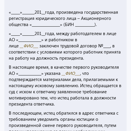
«_____»_______201__года, произведена государственная
регистрация юридического лица – Акционерного
общества «________________» (БИН ___________).
«_____»_______201__года, между работодателем в лице
АО «_____________» и работником в
лице
__ФИО___
заключен трудовой договор №____, в
соответствии с условиями которого работник принята
на работу на должность президента.
В настоящее время, в качестве первого руководителя
АО «_____________» указана
__ФИО___
, что
подтверждается материалами дела, прилагаемыми к
настоящему исковому заявлению. Истец обращается в
суд с иском к ответчику заявленное требование
мотивировано тем, что истец работала в должности
президента ответчика.
В последующем, истец обратился в адрес ответчика с
требованием уведомить органы юстиции о
произведенной смене первого руководителя, путем