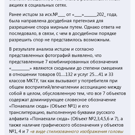
акциях в социальных сетях.
Ранее истцом за исх.№____ от «____»_______202_ года,
была направлена досудебная претензия для
разрешение спора мирным путем. Однако ответа не
последовало, в связи, с чем в досудебном порядке
разрешить спор не представилось возможным.
В результате анализа истцом и согласно
представленных фотографий выявлено, что
представленные 7 комбинированных обозначения
«__________» являются сходными до степени смешения
в отношении товаров 01….132 и услуг 25….41 и 33
классов МКТУ, так как вызывают у потребителя при
общем восприятий/впечатлении ассоциацию между
собой в целом, обусловленную тем, что все 7 объектов
содержат доминирующее словесное обозначение
«Понаехали сюда» (Объект №1) и его
транслитерацию, выполненную буквами русского
алфавита «Понаехали сюда» (Объект №2,3,4,5,6 и 7), а
также наличие графического обозначения у объектов
№1, 4 и 7
«в виде стилизованного изображения головы