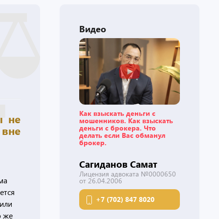
Видео
Как взыскать деньги с
ы не
мошенников. Как взыскать
деньги с брокера. Что
 вне
делать если Вас обманул
брокер.
Сагиданов Самат
Лицензия адвоката №0000650
ма
от 26.04.2006
ется
+7 (702) 847 8020
 или
ю же