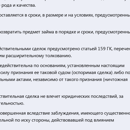
 рода и качества.
оставляется в сроки, в размере и на условиях, предусмотренн
 возвратить предмет займа в порядке и сроки, предусмотренн
ствительными сделок предусмотрено статьей 159 ГК, перече
им расширительному толкованию.
а недействительна по основаниям, установленным настоящим
силу признания ее таковой судом (оспоримая сделка) либо п
ьными актами, независимо от такого признания (ничтожная
йствительная сделка не влечет юридических последствий, за
тельностью.
, совершенная вследствие заблуждения, имеющего существенн
ельной по иску стороны, действовавшей под влиянием