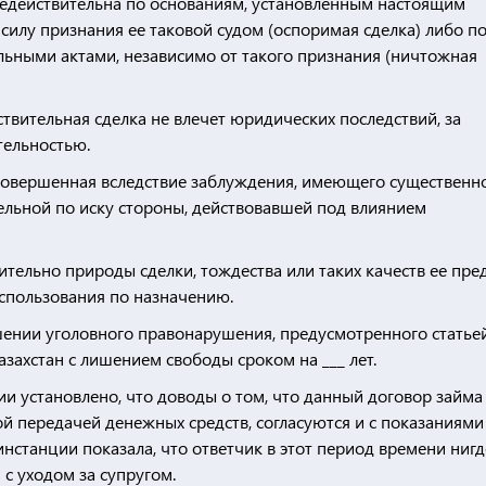
а недействительна по основаниям, установленным настоящим
силу признания ее таковой судом (оспоримая сделка) либо п
ьными актами, независимо от такого признания (ничтожная
йствительная сделка не влечет юридических последствий, за
тельностью.
, совершенная вследствие заблуждения, имеющего существенн
ельной по иску стороны, действовавшей под влиянием
тельно природы сделки, тождества или таких качеств ее пре
спользования по назначению.
ении уголовного правонарушения, предусмотренного статье
азахстан с лишением свободы сроком на ___ лет.
 установлено, что доводы о том, что данный договор займа
ой передачей денежных средств, согласуются и с показаниями
инстанции показала, что ответчик в этот период времени нигд
 с уходом за супругом.