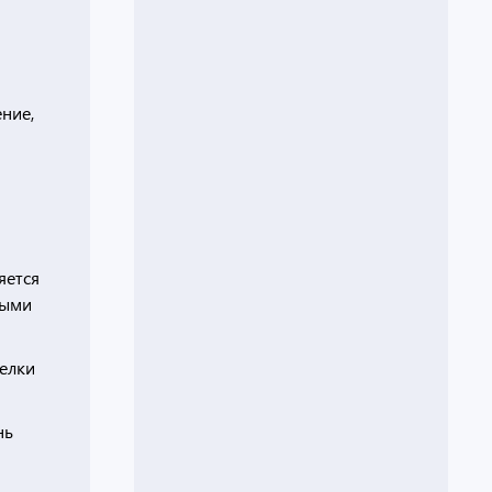
ние,
яется
ными
делки
нь