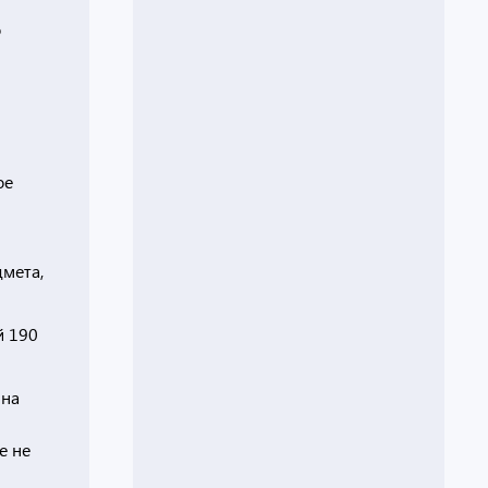
о
ое
дмета,
й 190
 на
е не