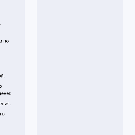
в
м по
й.
р
енег.
ения.
 в