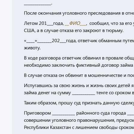
_____________.
После окончания уголовного преследования в отнош
Летом 201___года,
__ФИО___
, сообщил, что за его
США, а в случае отказа его закроют в тюрьму.
«____»_______202___года, ответчик обманным путем
животу.
В ходе разговора ответчик обвинил в провале общ
необходимо заключить фиктивный договор займа на
В случае отказа он обвинит в мошенничестве и по
Испугавшись за свою жизнь и жизнь своих детей я 
займа денег на сумму ___________ тенге со сроком 
Таким образом, прошу суд признать данную сделк
Приговором ___________ районного суда города ___
совершении уголовного правонарушения, предусмо
Республики Казахстан с лишением свободы сроком н