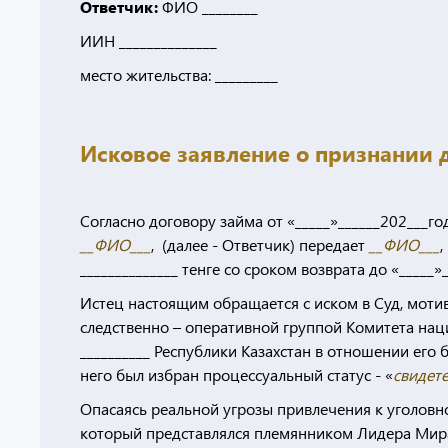
Ответчик:
ФИО ________
ИИН ______________
место жительства: _________
Исковое заявление о признании
Согласно договору займа от «_____»______202___
__ФИО___
, (далее - Ответчик) передает
__ФИО___
,
______________ тенге со сроком возврата до «_____»
Истец настоящим обращается с иском в Суд, моти
следственно – оперативной группой Комитета наци
__________ Республики Казахстан в отношении его
него был избран процессуальный статус - «
свидете
Опасаясь реальной угрозы привлечения к уголовно
который представлялся племянником Лидера Мира, 