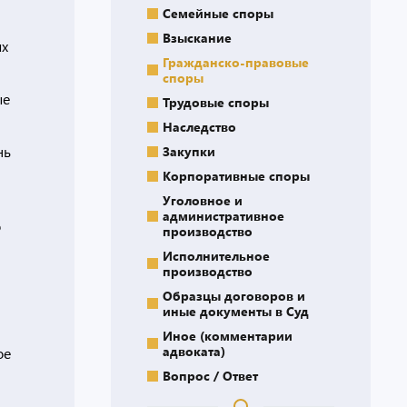
Семейные споры
Взыскание
ых
Гражданско-правовые
споры
ые
Трудовые споры
Наследство
нь
Закупки
Корпоративные споры
Уголовное и
административное
о
производство
Исполнительное
производство
Образцы договоров и
иные документы в Суд
Иное (комментарии
адвоката)
ое
Вопрос / Ответ