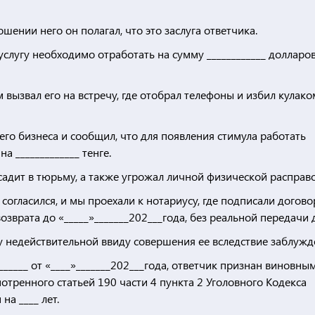
ении него он полагал, что это заслуга ответчика.
 услугу необходимо отработать на сумму ____________ долларо
 вызвал его на встречу, где отобрал телефоны и избил кулако
его бизнеса и сообщил, что для появления стимула работать
 _____________ тенге.
садит в тюрьму, а также угрожал личной физической расправо
согласился, и мы проехали к нотариусу, где подписали догово
возврата до «_____»_______202___года, без реальной передачи д
у недействительной ввиду совершения ее вследствие заблужд
______ от «____»_______202___года, ответчик признан виновным
тренного статьей 190 части 4 пункта 2 Уголовного Кодекса
а ____ лет.