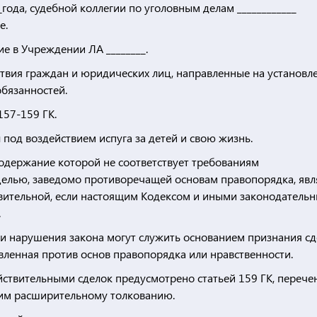
года, судебной коллегии по уголовным делам ____________
е.
е в Учреждении ЛА ________.
ствия граждан и юридических лиц, направленные на установле
бязанностей.
157-159 ГК.
л под воздействием испуга за детей и свою жизнь.
 содержание которой не соответствует требованиям
 целью, заведомо противоречащей основам правопорядка, явл
вительной, если настоящим Кодексом и иными законодатель
.
чаи нарушения закона могут служить основанием признания с
вленная против основ правопорядка или нравственности.
ствительными сделок предусмотрено статьей 159 ГК, перече
им расширительному толкованию.