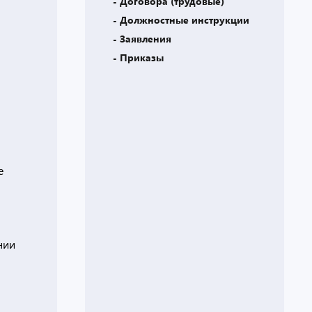
- Договора (трудовые)
- Должностные инструкции
- Заявления
- Приказы
е
нии