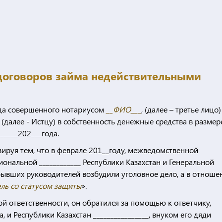
 договоров займа недействительными
года совершенного нотариусом
__ФИО___
, (далее – третье лицо)
 (далее - Истцу) в собственность денежные средства в размер
______202___года.
вируя тем, что в феврале 201__году, межведомственной
ональной ____________ Республики Казахстан и Генеральной
 бывших руководителей возбудили уголовное дело, а в отноше
ль со статусом защиты
».
й ответственности, он обратился за помощью к ответчику,
и Республики Казахстан ________________, внуком его дяди