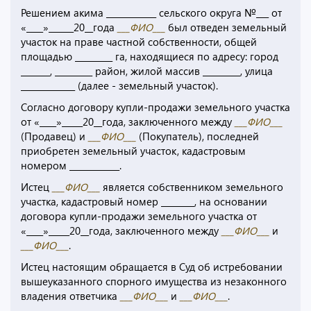
Решением акима ____________ сельского округа №___ от
«____»______20__года
___ФИО___
был отведен земельный
участок на праве частной собственности, общей
площадью _________ га, находящиеся по адресу: город
_______, _________ район, жилой массив _________, улица
_____________ (далее - земельный участок).
Согласно договору купли-продажи земельного участка
от «____»_____20__года, заключенного между
___ФИО___
(Продавец) и
___ФИО___
(Покупатель), последней
приобретен земельный участок, кадастровым
номером ____________.
Истец
___ФИО___
является собственником земельного
участка, кадастровый номер ________, на основании
договора купли-продажи земельного участка от
«____»_____20__года, заключенного между
___ФИО___
и
___ФИО___
.
Истец настоящим обращается в Суд об истребовании
вышеуказанного спорного имущества из незаконного
владения ответчика
___ФИО___
и
___ФИО___
.