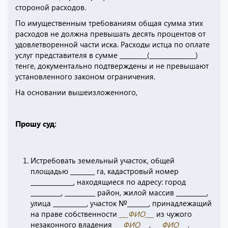
стороной расходов.
По имущественным требованиям общая сумма этих
расходов не должна превышать десять процентов от
удовлетворенной части иска. Расходы истца по оплате
услуг представителя в сумме _________(_______________)
тенге, документально подтверждены и не превышают
установленного законом ограничения.
На основании вышеизложенного,
Прошу суд:
Истребовать земельный участок, общей
площадью ________ га, кадастровый номер
______________, находящиеся по адресу: город
__________, __________ район, жилой массив __________,
улица ___________, участок №_______, принадлежащий
на праве собственности
___ФИО___
из чужого
незаконного владения
___ФИО___
,
___ФИО___
.