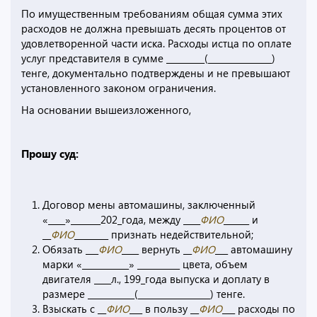
По имущественным требованиям общая сумма этих
расходов не должна превышать десять процентов от
удовлетворенной части иска. Расходы истца по оплате
услуг представителя в сумме _________(_______________)
тенге, документально подтверждены и не превышают
установленного законом ограничения.
На основании вышеизложенного,
Прошу суд:
Договор мены автомашины, заключенный
«____»_______202_года, между ____
ФИО
______ и
__
ФИО
________ признать недействительной;
Обязать ___
ФИО
____ вернуть __
ФИО
___ автомашину
марки «___________» __________ цвета, объем
двигателя ____л., 199_года выпуска и доплату в
размере ___________(_________________) тенге.
Взыскать с __
ФИО
___ в пользу __
ФИО
___ расходы по