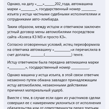
Однако, на дату «____»_______202_года, автомашина
марки «__________», государственный номер __________
изъята у истца частными судебными исполнителями и
сотрудниками авто-ломбарда.
Таким образом, между истцом и ответчиком заключен
устный договор мены автомобилями посредством
сайта «Колеса КЗ МЗ и просто КЗ».
Согласно оговоренных условий, истец переоформила
на ответчика автомашину «___________»и перечислила в
счет доплаты _________(__________________) тенге.
Истцу ответчиком была передана автомашина марки
«___________», государственный номер ____________.
Однако машина у истца изъята, в этой связи ответчик
незаконно путем обмана завладел принадлежащим
истцу автомобилем, незаконными действиями
причинил материальный ущерб.
Вместе с тем, в случае если один из участников сделки
совершил ее с намерением уклониться от исполнения
обязательства или от ответственности перед третьим