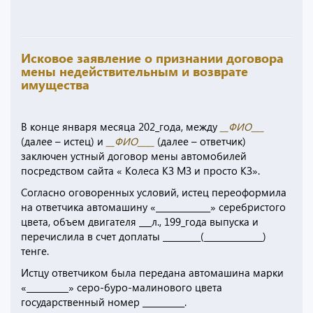
Исковое заявление о признании договора
мены недействительным и возврате
имущества
В конце января месяца 202_года, между
__ФИО___
(далее – истец) и
__ФИО____
(далее – ответчик)
заключен устный договор мены автомобилей
посредством сайта « Колеса КЗ МЗ и просто КЗ».
Согласно оговоренных условий, истец переоформила
на ответчика автомашину «_____________» серебристого
цвета, объем двигателя ___л., 199_года выпуска и
перечислила в счет доплаты _________(______________)
тенге.
Истцу ответчиком была передана автомашина марки
«__________» серо-буро-малинового цвета
государственный номер __________.