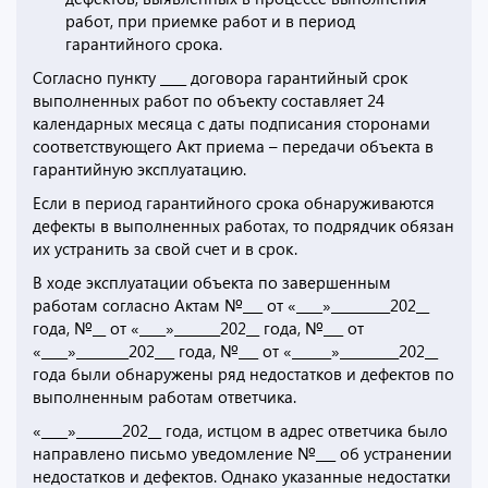
работ, при приемке работ и в период
гарантийного срока.
Согласно пункту ____ договора гарантийный срок
выполненных работ по объекту составляет 24
календарных месяца с даты подписания сторонами
соответствующего Акт приема – передачи объекта в
гарантийную эксплуатацию.
Если в период гарантийного срока обнаруживаются
дефекты в выполненных работах, то подрядчик обязан
их устранить за свой счет и в срок.
В ходе эксплуатации объекта по завершенным
работам согласно Актам №___ от «____»_________202__
года, №__ от «____»_______202__ года, №___ от
«____»________202___ года, №___ от «______»_________202__
года были обнаружены ряд недостатков и дефектов по
выполненным работам ответчика.
«____»_______202__ года, истцом в адрес ответчика было
направлено письмо уведомление №___ об устранении
недостатков и дефектов. Однако указанные недостатки