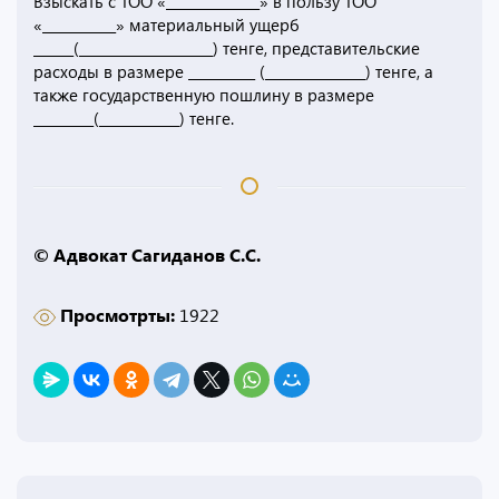
Взыскать с ТОО «______________» в пользу ТОО
«___________» материальный ущерб
______(____________________) тенге, представительские
расходы в размере __________ (_______________) тенге, а
также государственную пошлину в размере
_________(____________) тенге.
© Адвокат Сагиданов С.С.
Просмотрты:
1922