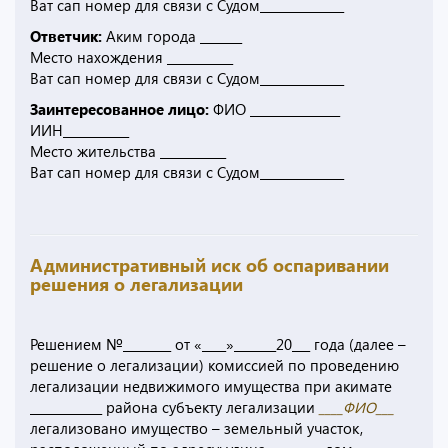
Ват сап номер для связи с Судом______________
Ответчик:
Аким города _______
Место нахождения ___________
Ват сап номер для связи с Судом______________
Заинтересованное лицо:
ФИО _______________
ИИН___________
Место жительства ___________
Ват сап номер для связи с Судом______________
Административный иск об оспаривании
решения о легализации
Решением №________ от «____»_______20___ года (далее –
решение о легализации) комиссией по проведению
легализации недвижимого имущества при акимате
____________ района субъекту легализации
____ФИО___
легализовано имущество – земельный участок,