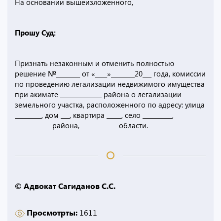
На основании вышеизложенного,
Прошу Суд:
Признать незаконным и отменить полностью
решение №________ от «____»________20___ года, комиссии
по проведению легализации недвижимого имущества
при акимате ______________ района о легализации
земельного участка, расположенного по адресу: улица
_________, дом ___, квартира _____, село __________,
____________ района, ____________ области.
© Адвокат Сагиданов С.С.
Просмотрты:
1611