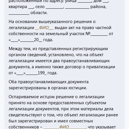
расположенный по адресу: улица ________, дом ___,
квартира ___, село __________, ______________ района,
____________ области.
На основании вышеуказанного решения о
легализации
__ФИО___
выдан акт на право частной
собственности на земельный участок №__________ от
«____»________20__ года.
Между тем, из представленных регистрирующим
органом сведений, установлено, что на объект
легализации имеется два правоустанавливающих
документа, а именно также договор о приватизации
от «____»_______199_ года.
Оба правоустанавливающих документа
зарегистрированы в органах юстиции.
Оспариваемое истцом решение о легализации
принято на основе предоставленных субъектом
легализации документов, при этом материалы дела
свидетельствуют о том, что объект легализации ранее
был зарегистрирован и имел совместных
собственников –
_________ФИО__________,
что указывает