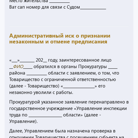
Место жительства ___________
Ват сап номер для связи с Судом______________
Административный иск о признании
незаконным и отмене предписания
«___»________ 202__ году, заинтересованное лицо
__
ФИО
_____ обратился в органы Прокуратуры _____
района ___________ области с заявлением, о том, что
Товарищество с ограниченной ответственностью
(далее - Товарищество) «_________________» его
незаконно уволили с работы.
Прокуратурой указанное заявление перенаправлено в
государственное учреждение «Управление инспекции
труда по __________________ области» (далее -
Управление).
Далее, Управлением была назначена проверка в
отношении Товарищества с посещением субъекта на