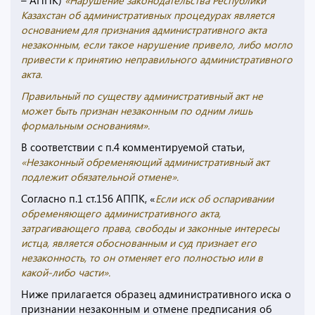
– АППК)
«
Нарушение законодательства Республики
Казахстан об административных процедурах является
основанием для признания административного акта
незаконным, если такое нарушение привело, либо могло
привести к принятию неправильного административного
акта.
Правильный по существу административный акт не
может быть признан незаконным по одним лишь
формальным основаниям».
В соответствии с п.4 комментируемой статьи,
«Незаконный обременяющий административный акт
подлежит обязательной отмене».
Согласно п.1 ст.156 АППК, «
Е
сли иск об оспаривании
обременяющего административного акта,
затрагивающего права, свободы и законные интересы
истца, является обоснованным и суд признает его
незаконность, то он отменяет его полностью или в
какой-либо части».
Ниже прилагается образец административного иска о
признании незаконным и отмене предписания об