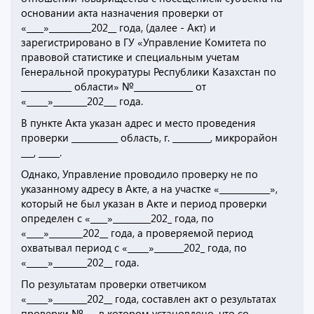
основании акта назначения проверки от
«____»__________202__ года, (далее - Акт) и
зарегистрировано в ГУ «Управление Комитета по
правовой статистике и специальным учетам
Генеральной прокуратуры Республики Казахстан по
____________ области» №______________ от
«_____»________202___ года.
В пункте Акта указан адрес и место проведения
проверки ___________ область, г. _________, микрорайон
___, _____.
Однако, Управление проводило проверку не по
указанному адресу в Акте, а на участке «____________»,
который не был указан в Акте и период проверки
определен с «____»_________202_ года, по
«____»________202__ года, а проверяемой период
охватывал период с «_____»_______202_ года, по
«_____»________202__ года.
По результатам проверки ответчиком
«_____»________202__ года, составлен акт о результатах
проверки №___ в котором установлено, что со