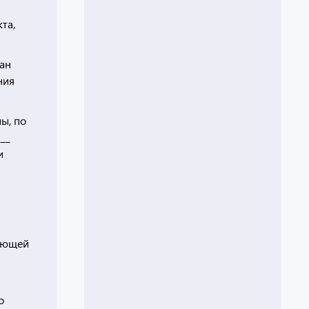
та,
ан
ния
ны, по
__
и
жающей
о