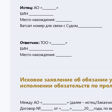
Истец:
АО «________»
БИН ______________
Место нахождения: _________
Ватсап номер для связи с Судом______________
Ответчик:
ТОО «________»
БИН ______________
Место нахождения: _________
Исковое заявление об обязании 
исполнении обязательств по про
Между АО «______________» (далее – истец/Заказчи
Договор №_______ от «_____»_______20___года, по 