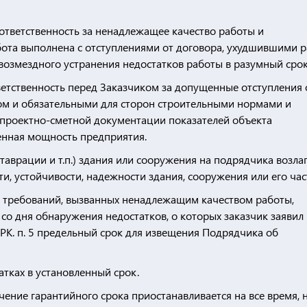
 ответственность за ненадлежащее качество работы и
бота выполнена с отступлениями от договора, ухудшившими р
возмездного устранения недостатков работы в разумный срок
ветственность перед Заказчиком за допущенные отступления 
ом и обязательными для сторон строительными нормами и
в проектно-сметной документации показателей объекта
венная мощность предприятия.
таврации и т.п.) здания или сооружения на подрядчика возла
и, устойчивости, надежности здания, сооружения или его час
ля требований, вызванных ненадлежащим качеством работы,
со дня обнаружения недостатков, о которых заказчик заявил 
 РК. п. 5 предельный срок для извещения Подрядчика об
тках в установленный срок.
ечение гарантийного срока приостанавливается на все время, 