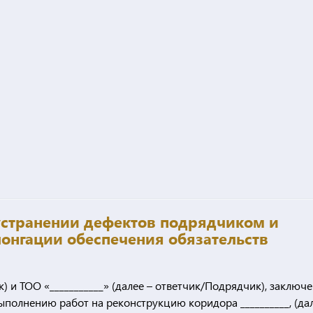
устранении дефектов подрядчиком и
лонгации обеспечения обязательств
к) и ТОО «___________» (далее – ответчик/Подрядчик), заключ
выполнению работ на реконструкцию коридора __________, (да