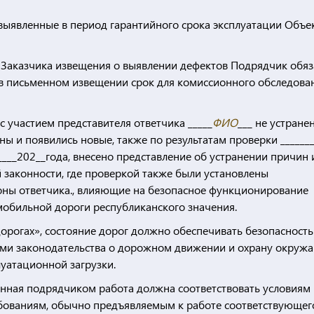
 выявленные в период гарантийного срока эксплуатации Объек
 Заказчика извещения о выявлении дефектов Подрядчик обяз
 в письменном извещении срок для комиссионного обследова
с участием представителя ответчика _____
ФИО
___ не устране
ны и появились новые, также по результатам проверки _______
____202__года, внесено представление об устранении причин 
законности, где проверкой также были установлены
оны ответчика., влияющие на безопасное функционирование
обильной дороги республиканского значения.
дорогах», состояние дорог должно обеспечивать безопасность
ями законодательства о дорожном движении и охрану окру
луатационной загрузки.
ненная подрядчиком работа должна соответствовать условиям
ребованиям, обычно предъявляемым к работе соответствующег