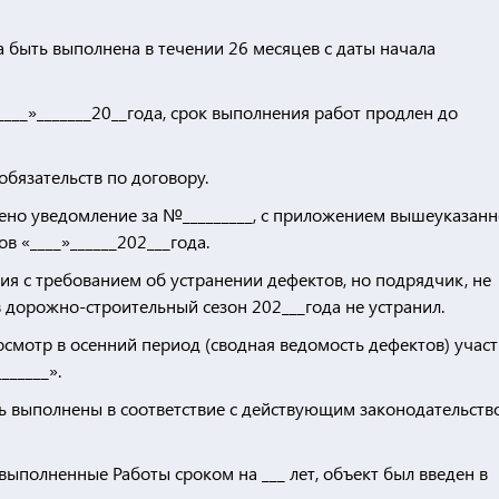
 быть выполнена в течении 26 месяцев с даты начала
___»_______20__года, срок выполнения работ продлен до
обязательств по договору.
влено уведомление за №_________, с приложением вышеуказан
в «____»______202___года.
я с требованием об устранении дефектов, но подрядчик, не
 дорожно-строительный сезон 202___года не устранил.
смотр в осенний период (сводная ведомость дефектов) участ
______».
ь выполнены в соответствие с действующим законодательств
ыполненные Работы сроком на ___ лет, объект был введен в