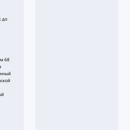
к до
ом 68
я
енный
вской
ый