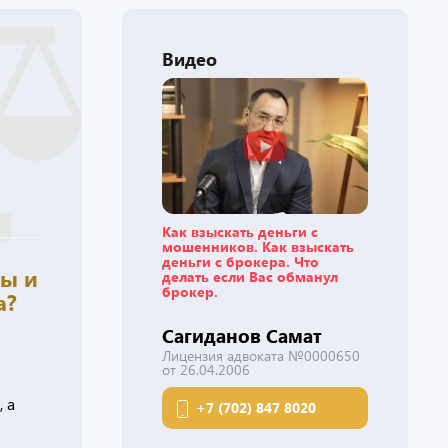
Видео
Как взыскать деньги с
мошенников. Как взыскать
деньги с брокера. Что
ты и
делать если Вас обманул
брокер.
а?
Сагиданов Самат
Лицензия адвоката №0000650
от 26.04.2006
 а
+7 (702) 847 8020