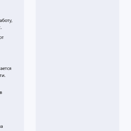
аботу,
.
от
гается
ти.
в
на