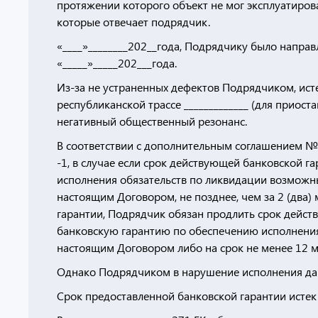
протяжении которого объект не мог эксплуатирова
которые отвечает подрядчик.
«____»________202__года, Подрядчику было напра
«_____»_____202___года.
Из-за не устраненных дефектов Подрядчиком, ист
республиканской трассе _____________ (для приос
негативный общественный резонанс.
В соответствии с дополнительным соглашением №_
-1, в случае если срок действующей банковской г
исполнения обязательств по ликвидации возможн
настоящим Договором, не позднее, чем за 2 (два)
гарантии, Подрядчик обязан продлить срок дейст
банковскую гарантию по обеспечению исполнения
настоящим Договором либо на срок не менее 12 м
Однако Подрядчиком в нарушение исполнения данн
Срок предоставленной банковской гарантии истек в