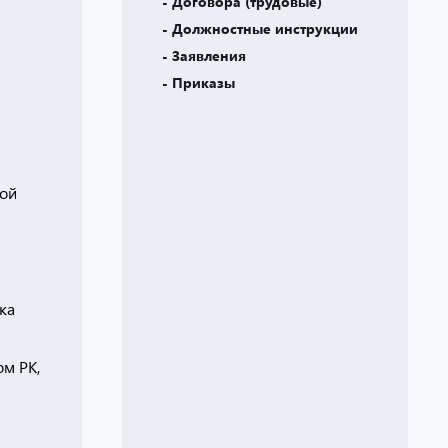
- Договора (трудовые)
- Должностные инструкции
- Заявления
- Приказы
ной
ка
ом РК,