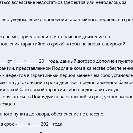
ться вследствие недостатков (дефектов или недоделок), за
влено уведомление о продлении Гарантийного периода на сро
ец не мог приостановить интенсивное движение на
тановления гарантийного срока), чтобы не вызвать широкий
__ от «____»______20__года, данный договор дополнен пункт
арантии, представленной Подрядчиком в качестве обеспечени
ых дефектов в гарантийный период менее чем срок установл
 месяца до окончания срока действия предоставленной банко
вия такой банковской гарантии либо предоставить иную
 обязательств Подрядчика на оставшийся срок, установленн
есяцев.
ого пункта договора, обеспечение не внесено.
 срок «_____»_____202__года.