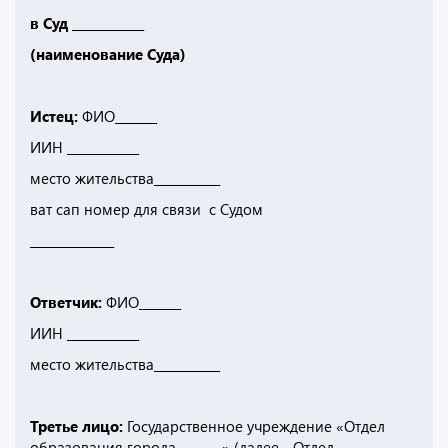
в Суд ____________
(наименование Суда)
Истец:
ФИО_______
ИИН ____________
место жительства___________
ват сап номер для связи с Судом
______________
Ответчик:
ФИО_______
ИИН ____________
место жительства___________
Третье лицо:
Государственное учреждение «Отдел
образования города _______» (далее - Отдел