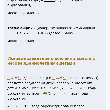
образования)
место нахождения_________
Третье лицо:
Акционерное общество «Жилищный
______ банк «______ банк» (далее - Банк)
место нахождения_________
Исковое заявление о вселении вместе с
несовершеннолетними детьми
__ФИО__
(далее – истец) и
__ФИО__
(далее – ответчик)
являются родителями двух несовершеннолетних
детей, а именно: сына
__ФИО__
, «____»_____202__года
рождения; дочери
__ФИО__
, «____»____202__года
рождения.
«____»____201__года, зарегистрировано право