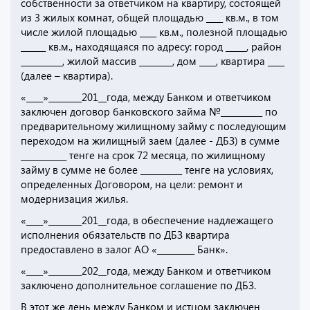
собственности за ответчиком на квартиру, состоящей
из 3 жилых комнат, общей площадью ____ кв.м., в том
числе жилой площадью ____ кв.м., полезной площадью
______ кв.м., находящаяся по адресу: город _____, район
__________, жилой массив ________, дом ____, квартира ____
(далее – квартира).
«____»________201__года, между Банком и ответчиком
заключен договор банковского займа №__________ по
предварительному жилищному займу с последующим
переходом на жилищный заем (далее - ДБЗ) в сумме
___________ тенге на срок 72 месяца, по жилищному
займу в сумме не более __________ тенге на условиях,
определенных Договором, на цели: ремонт и
модернизация жилья.
«____»________201__года, в обеспечение надлежащего
исполнения обязательств по ДБЗ квартира
предоставлено в залог АО «_________ Банк».
«____»________202__года, между Банком и ответчиком
заключено дополнительное соглашение по ДБЗ.
В этот же день между Банком и истцом заключен