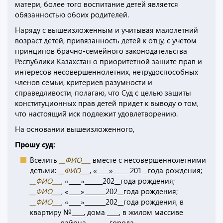
матери, более того воспитание детей является
обязанностью обоих родителей.
Наряду с вышеизложенным и учитывая малолетний
возраст детей, привязанность детей к отцу, с учетом
принципов брачно-семейного законодательства
Республики Казахстан о приоритетной защите прав и
интересов несовершеннолетних, нетрудоспособных
членов семьи, критериев разумности и
справедливости, полагаю, что Суд с целью защиты
конституционных прав детей придет к выводу о том,
что настоящий иск подлежит удовлетворению.
На основании вышеизложенного,
Прошу суд:
Вселить
__ФИО___
вместе с несовершеннолетними
детьми:
__ФИО___
, «____»_____ 201__года рождения;
__ФИО___
, «____»______202__года рождения;
__ФИО___
, «____»_______202__года рождения;
__ФИО___
, «____»_______202__года рождения, в
квартиру №____, дома ____, в жилом массиве
_________, района ______, города ______.