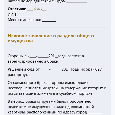
Ватсап номер для связи с Судом______________
Ответчик:
____ФИО___
ИИН ______________
Место жительства: _________
Исковое заявление о разделе общего
имущества
Стороны с «____»_______201__года, состоят в
зарегистрированном браке.
Решением суда от «____»_______201__года, их брак был
расторгнут.
От совместного брака стороны имеют двоих
несовершеннолетних детей, на содержание которых с
истца взысканы алименты в судебном порядке.
В период брака супругами было приобретено
недвижимое имущество в виде однокомнатной
квартиры, расположенный по адресу город _________,