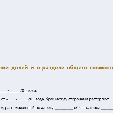
нии долей и о разделе общего совмест
___»______20__года.
 от «____»______20__года, брак между сторонами расторгнут.
 расположенный по адресу: __________ область, город _______