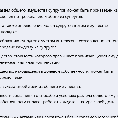
 раздел общего имущества супругов может быть произведен ка
оржения по требованию любого из супругов.
, а также определение долей супругов в этом имуществе
 порядке.
ребованию супругов с учетом интересов несовершеннолетнег
ередаче каждому из супругов.
ущество, стоимость которого превышает причитающуюся ему 
денежная или иная компенсация.
мущество, находящееся в долевой собственности, может быть
между ними.
ь выдела своей доли из общего имущества.
ности соглашения о способе и условиях раздела общего иму
собственности вправе требовать выдела в натуре своей доли
дательными актами или невозможен без несоразмерного ущер