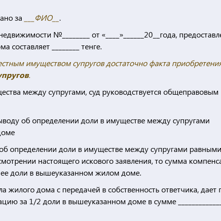
вано за
___ФИО__
.
недвижимости №________ от «____»______20__года, предостав
 составляет ________ тенге.
естным имуществом супругов достаточно факта приобретени
упругов
.
щества между супругами, суд руководствуется общеправовым
 выводу об определении доли в имуществе между супругами
доме
у об определении доли в имуществе между супругами равными
мотрении настоящего искового заявления, то сумма компенс
 ее доли в вышеуказанном жилом доме.
ла жилого дома с передачей в собственность ответчика, дает 
цию за 1/2 доли в вышеуказанном доме в сумме ____________