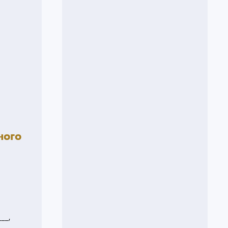
ного
__,