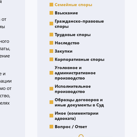
я
Семейные споры
Взыскание
 от
Гражданско-правовые
ммы
споры
Трудовые споры
ного
Наследство
латы,
Закупки
ение
Корпоративные споры
Уголовное и
административное
е и
производство
зации
Исполнительное
мо от
производство
ство,
Образцы договоров и
елях
иные документы в Суд
Иное (комментарии
адвоката)
Вопрос / Ответ