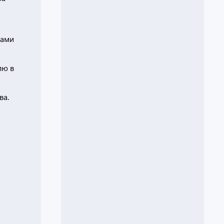
ками
лю в
ва.