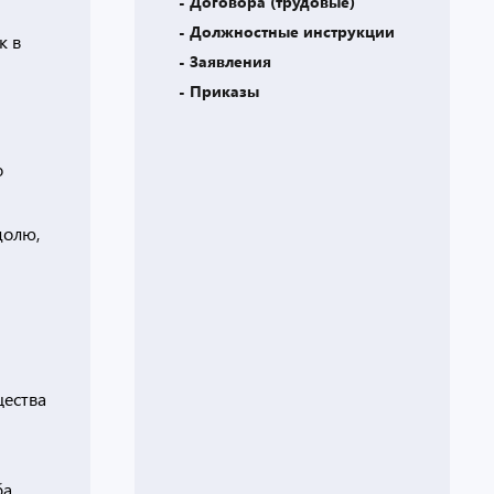
- Договора (трудовые)
- Должностные инструкции
к в
- Заявления
- Приказы
о
долю,
щества
ба