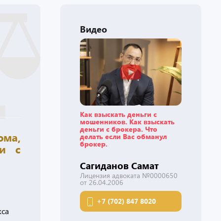
Видео
Как взыскать деньги с
мошенников. Как взыскать
деньги с брокера. Что
ома,
делать если Вас обманул
брокер.
 и с
Сагиданов Самат
Лицензия адвоката №0000650
от 26.04.2006
+7 (702) 847 8020
кса