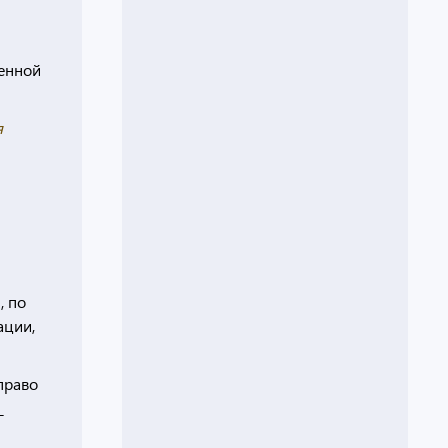
ленной
я
, по
ации,
право
_