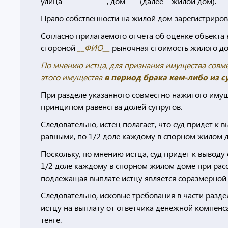
улица ____________, дом ___ (далее – жилой дом).
Право собственности на жилой дом зарегистриро
Согласно прилагаемого отчета об оценке объекта 
стороной
__ФИО__
рыночная стоимость жилого дома
По мнению истца, для признания имущества совм
этого имущества
в период брака кем-либо из с
При разделе указанного совместно нажитого иму
принципом равенства долей супругов.
Следовательно, истец полагает, что суд придет к
равными, по 1/2 доле каждому в спорном жилом 
Поскольку, по мнению истца, суд придет к вывод
1/2 доле каждому в спорном жилом доме при расс
подлежащая выплате истцу является соразмерной
Следовательно, исковые требования в части разде
истцу на выплату от ответчика денежной компенса
тенге.