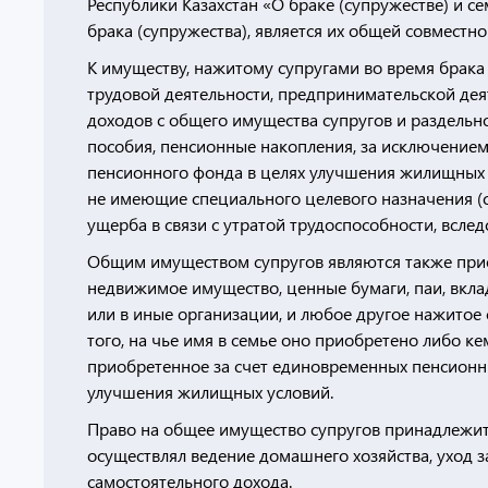
Республики Казахстан «О браке (супружестве) и се
брака (супружества), является их общей совместн
К имуществу, нажитому супругами во время брака 
трудовой деятельности, предпринимательской дея
доходов с общего имущества супругов и раздельн
пособия, пенсионные накопления, за исключение
пенсионного фонда в целях улучшения жилищных у
не имеющие специального целевого назначения 
ущерба в связи с утратой трудоспособности, вслед
Общим имуществом супругов являются также прио
недвижимое имущество, ценные бумаги, паи, вкла
или в иные организации, и любое другое нажитое
того, на чье имя в семье оно приобретено либо ке
приобретенное за счет единовременных пенсионны
улучшения жилищных условий.
Право на общее имущество супругов принадлежит 
осуществлял ведение домашнего хозяйства, уход 
самостоятельного дохода.