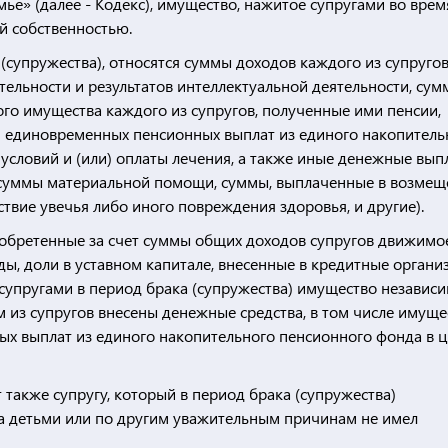
мье» (далее - Кодекс), имущество, нажитое супругами во врем
ой собственностью.
(супружества), относятся суммы доходов каждого из супругов
тельности и результатов интеллектуальной деятельности, су
ого имущества каждого из супругов, полученные ими пенсии,
м единовременных пенсионных выплат из единого накопитель
словий и (или) оплаты лечения, а также иные денежные вып
(суммы материальной помощи, суммы, выплаченные в возмещ
ствие увечья либо иного повреждения здоровья, и другие).
бретенные за счет суммы общих доходов супругов движимо
ды, доли в уставном капитале, внесенные в кредитные органи
 супругами в период брака (супружества) имущество независи
м из супругов внесены денежные средства, в том числе имуще
х выплат из единого накопительного пенсионного фонда в ц
также супругу, который в период брака (супружества)
за детьми или по другим уважительным причинам не имел