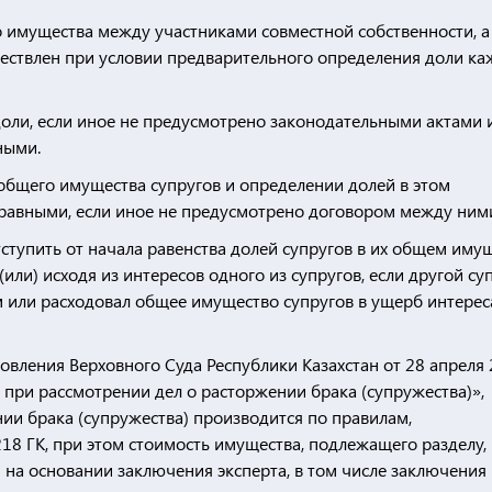
го имущества между участниками совместной собственности, а
ществлен при условии предварительного определения доли ка
доли, если иное не предусмотрено законодательными актами 
ными.
е общего имущества супругов и определении долей в этом
 равными, если иное не предусмотрено договором между ним
отступить от начала равенства долей супругов в их общем иму
или) исходя из интересов одного из супругов, если другой су
 или расходовал общее имущество супругов в ущерб интере
овления Верховного Суда Республики Казахстан от 28 апреля
при рассмотрении дел о расторжении брака (супружества)»,
ии брака (супружества) производится по правилам,
218 ГК, при этом стоимость имущества, подлежащего разделу,
 на основании заключения эксперта, в том числе заключения