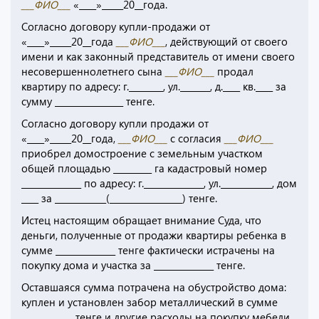
___ФИО___
«____»_____20__года.
Согласно договору купли-продажи от
«____»_____20__года
___ФИО___
, действующий от своего
имени и как законный представитель от имени своего
несовершеннолетнего сына
___ФИО___
продал
квартиру по адресу: г.________, ул._______, д.____ кв.____ за
сумму ________________ тенге.
Согласно договору купли продажи от
«____»_____20__года,
___ФИО___
с согласия
___ФИО___
приобрел домостроение с земельным участком
общей площадью _________ га кадастровый номер
______________ по адресу: г.______________, ул.____________, дом
____ за ____________(_________________) тенге.
Истец настоящим обращает внимание Суда, что
деньги, полученные от продажи квартиры ребенка в
сумме ______________ тенге фактически истрачены на
покупку дома и участка за ______________ тенге.
Оставшаяся сумма потрачена на обустройство дома:
куплен и установлен забор металлический в сумме
____________ тенге и другие расходы на покупку мебели