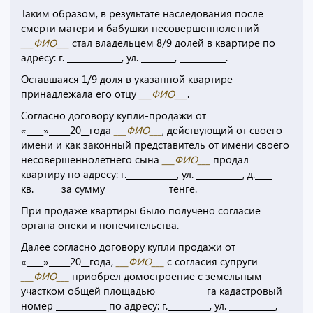
Таким образом, в результате наследования после
смерти матери и бабушки несовершеннолетний
___ФИО___
стал владельцем 8/9 долей в квартире по
адресу: г. _____________, ул. ________, ___________.
Оставшаяся 1/9 доля в указанной квартире
принадлежала его отцу
___ФИО___
.
Согласно договору купли-продажи от
«____»_____20__года
___ФИО___
, действующий от своего
имени и как законный представитель от имени своего
несовершеннолетнего сына
___ФИО___
продал
квартиру по адресу: г.____________, ул. ___________, д.____
кв.______ за сумму ______________ тенге.
При продаже квартиры было получено согласие
органа опеки и попечительства.
Далее согласно договору купли продажи от
«____»_____20__года,
___ФИО___
с согласия супруги
___ФИО___
приобрел домостроение с земельным
участком общей площадью ___________ га кадастровый
номер ____________ по адресу: г.__________, ул. ___________,