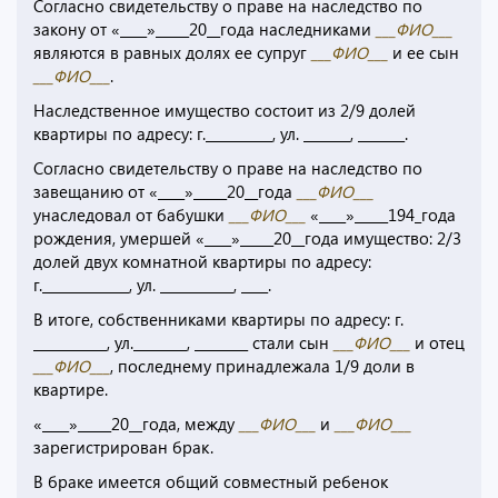
Согласно свидетельству о праве на наследство по
закону от «____»_____20__года наследниками
___ФИО___
являются в равных долях ее супруг
___ФИО___
и ее сын
___ФИО___
.
Наследственное имущество состоит из 2/9 долей
квартиры по адресу: г.__________, ул. _______, _______.
Согласно свидетельству о праве на наследство по
завещанию от «____»_____20__года
___ФИО___
унаследовал от бабушки
___ФИО___
«____»_____194_года
рождения, умершей «____»_____20__года имущество: 2/3
долей двух комнатной квартиры по адресу:
г._____________, ул. ___________, ____.
В итоге, собственниками квартиры по адресу: г.
___________, ул.________, ________ стали сын
___ФИО___
и отец
___ФИО___
, последнему принадлежала 1/9 доли в
квартире.
«____»_____20__года, между
___ФИО___
и
___ФИО___
зарегистрирован брак.
В браке имеется общий совместный ребенок