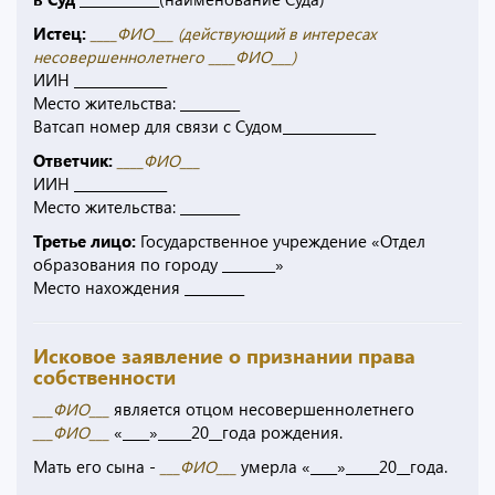
Истец:
____ФИО___ (действующий в интересах
несовершеннолетнего ____ФИО___)
ИИН ______________
Место жительства: _________
Ватсап номер для связи с Судом______________
Ответчик:
____ФИО___
ИИН ______________
Место жительства: _________
Третье лицо:
Государственное учреждение «Отдел
образования по городу ________»
Место нахождения _________
Исковое заявление о признании права
собственности
___ФИО___
является отцом несовершеннолетнего
___ФИО___
«____»_____20__года рождения.
Мать его сына -
___ФИО___
умерла «____»_____20__года.