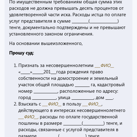
По имущественным требованиям общая сумма этих
расходов не должна превышать десять процентов от
удовлетворенной части иска. Расходы истца по оплате
услуг представителя в сумме _________(_______________)
тенге, документально подтверждены и не превышают
установленного законом ограничения.
На основании вышеизложенного,
Прошу суд:
Признать за несовершеннолетним
___ФИО__
«_____»______201___года рождения право
собственности на домостроение и земельный
участок общей площадью ________ га, кадастровый
номер _____________, расположенные по адресу:
город _____________, улица ____________, дом ____.
Взыскать с
___ФИО__
в пользу
___ФИО__
,
действующего в интересах несовершеннолетнего
___ФИО__,
расходы по оплате государственной
пошлины в размере __________(___________) тенге, и
расходы, связанные с услугой представителя в
размере ___________(______________) тенге.