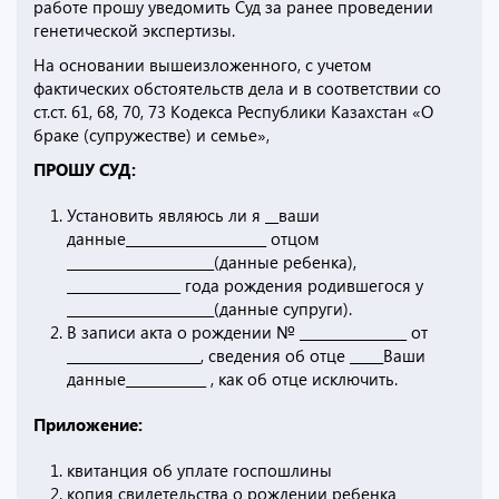
работе прошу уведомить Суд за ранее проведении
генетической экспертизы.
На основании вышеизложенного, с учетом
фактических обстоятельств дела и в соответствии со
ст.ст. 61, 68, 70, 73 Кодекса Республики Казахстан «О
браке (супружестве) и семье»,
ПРОШУ СУД:
Установить являюсь ли я __ваши
данные_____________________ отцом
______________________(данные ребенка),
_________________ года рождения родившегося у
______________________(данные супруги).
В записи акта о рождении № ________________ от
____________________, сведения об отце _____Ваши
данные____________ , как об отце исключить.
Приложение:
квитанция об уплате госпошлины
копия свидетельства о рождении ребенка