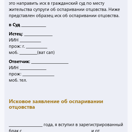
это направить иск в гражданский суд по месту
жительства супруги об оспаривании отцовства. Ниже
представлен образец иск об оспаривании отцовства.
в Суд ______________
Истец:
________________
ИИН ____________
прож: г. ____________
моб. __________(ват сап)
Ответчик:
_____________________
ИИН _______________
прож: __________________
моб. тел.
Исковое заявление об оспаривании
отцовства
___________________ года, я вступил в зарегистрированный
брак с ______________________________________ и от