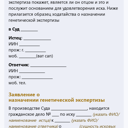
экспертиза покажет, является ли он отцом и это и
послужит основанием для удовлетворения иска. Ниже
прилагается образец ходатайства о назначении
генетической экспертизы
в Суд __________
Истец:
________________
ИИН ____________
прож: г. ____________
моб. __________(ват сап)
Ответчик:
_____________________
ИИН _______________
прож: __________________
моб. тел.
Заявление о
назначении генетической экспертизы
В производстве Суда _____________________, находится
гражданское дело № ____ по иску _________
(указать ФИО/
наименование истца)
к _________
(указать ФИО/
наименование ответчика)
о _________
(сущность исковых