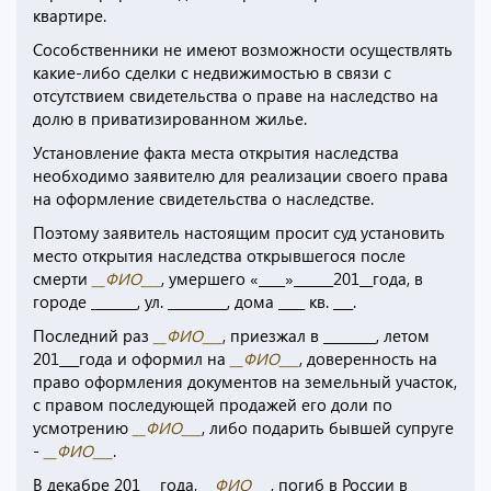
квартире.
Сособственники не имеют возможности осуществлять
какие-либо сделки с недвижимостью в связи с
отсутствием свидетельства о праве на наследство на
долю в приватизированном жилье.
Установление факта места открытия наследства
необходимо заявителю для реализации своего права
на оформление свидетельства о наследстве.
Поэтому заявитель настоящим просит суд установить
место открытия наследства открывшегося после
смерти
__ФИО___
, умершего «____»______201__года, в
городе _______, ул. _________, дома ____ кв. ___.
Последний раз
__ФИО___
, приезжал в ________, летом
201___года и оформил на
__ФИО___
, доверенность на
право оформления документов на земельный участок,
с правом последующей продажей его доли по
усмотрению
__ФИО___
, либо подарить бывшей супруге
-
__ФИО___
.
В декабре 201___года,
__ФИО___
, погиб в России в