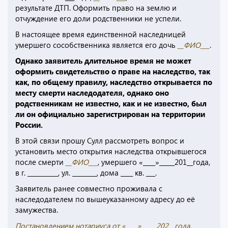
результате ДТП. Оформить право на землю и
отчуждение его доли родственники не успели.
В настоящее время единственной наследницей
умершего сособственника является его дочь
__ФИО___
.
Однако заявитель длительное время не может
оформить свидетельство о праве на наследство, так
как, по общему правилу, наследство открывается по
месту смерти наследодателя, однако оно
родственникам не известно, как и не известно, был
ли он официально зарегистрирован на территории
России.
В этой связи прошу Сулл рассмотреть вопрос и
установить место открытия наследства открывшегося
после смерти
__ФИО___
, умершего «____»_____201__года,
в г. __________, ул. ________, дома ____ кв. ___.
Заявитель ранее совместно проживала с
наследодателем по вышеуказанному адресу до её
замужества.
Постановлением нотариуса от «____»_____202__года,