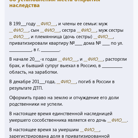
наследства
В 199___году
__ФИО___
, и члены ее семьи: муж
__ФИО___
, сын
__ФИО___
, сестра
__ФИО___
, муж сестры
__ФИО___
, и племянница (дочь сестры)
__ФИО___
,
приватизировали квартиру №____ дома № ____ по ул.
____________, в г. __________.
В начале 20___-х годах
__ФИО___
, и
__ФИО___
, расторгли
брак, и бывший супруг выехал в Россию, в ___________
область, на заработки.
В декабре 201___года,
__ФИО___
, погиб в России в
результате ДТП.
Оформить право на землю и отчуждение его доли
родственники не успели.
В настоящее время единственной наследницей
умершего сособственника является его дочь
__ФИО___
.
В настоящее время за умершим
__ФИО___
,
зарегистрирована доля в приватизированной