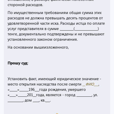
стороной расходов.
По имущественным требованиям общая сумма этих
расходов не должна превышать десять процентов от
удовлетворенной части иска. Расходы истца по оплате
услуг представителя в сумме _________(_______________)
тенге, документально подтверждены и не превышают
установленного законом ограничения.
На основании вышеизложенного,
Прошу суд:
Установить факт, имеющий юридическое значение -
место открытия наследства после смерти
__ФИО___
,
«_____»______196___года рождения, умершего
«____»______201__года, является - город __________, ул.
__________, дом ____, кв.___.