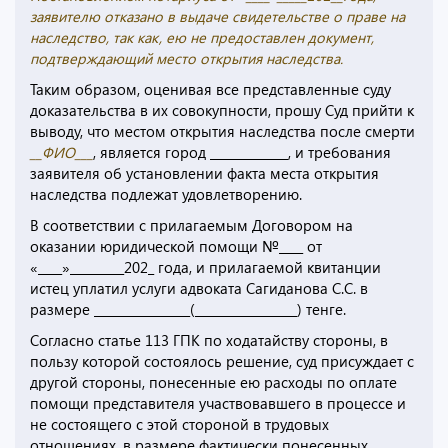
заявителю отказано в выдаче свидетельстве о праве на
наследство, так как, ею не предоставлен документ,
подтверждающий место открытия наследства.
Таким образом, оценивая все представленные суду
доказательства в их совокупности, прошу Суд прийти к
выводу, что местом открытия наследства после смерти
__ФИО___
, является город _____________, и требования
заявителя об установлении факта места открытия
наследства подлежат удовлетворению.
В соответствии с прилагаемым Договором на
оказании юридической помощи №____ от
«____»_________202_ года, и прилагаемой квитанции
истец уплатил услуги адвоката Сагиданова С.С. в
размере ________________(_________________) тенге.
Согласно статье 113 ГПК по ходатайству стороны, в
пользу которой состоялось решение, суд присуждает с
другой стороны, понесенные ею расходы по оплате
помощи представителя участвовавшего в процессе и
не состоящего с этой стороной в трудовых
отношениях, в размере фактически понесенных