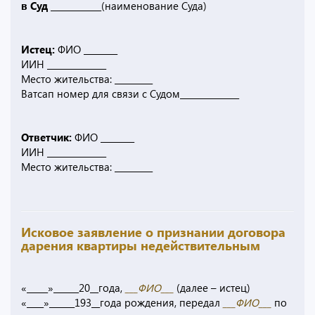
в Суд ____________
(наименование Суда)
Истец:
ФИО ________
ИИН ______________
Место жительства: _________
Ватсап номер для связи с Судом______________
Ответчик:
ФИО ________
ИИН ______________
Место жительства: _________
Исковое заявление о признании договора
дарения квартиры недействительным
«_____»______20__года,
___ФИО___
(далее – истец)
«____»______193__года рождения, передал
___ФИО___
по