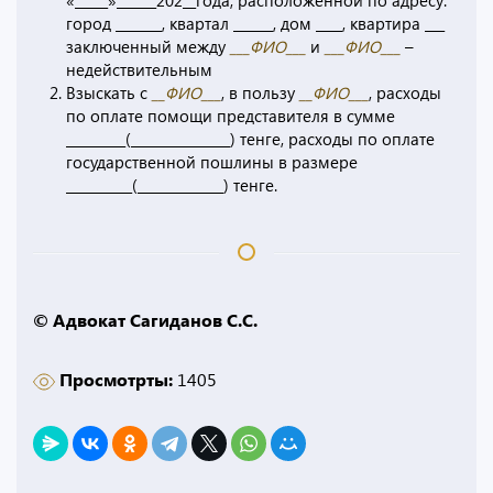
«_____»______202__года, расположенной по адресу:
город _______, квартал ______, дом ____, квартира ___
заключенный между
___ФИО___
и
___ФИО___
–
недействительным
Взыскать с
__ФИО___
, в пользу
__ФИО___
, расходы
по оплате помощи представителя в сумме
_________(_______________) тенге, расходы по оплате
государственной пошлины в размере
__________(_____________) тенге.
© Адвокат Сагиданов С.С.
Просмотрты:
1405