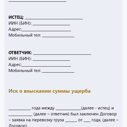
ИСТЕЦ: __________________________________
ИИН (БИН): ______________________
Адрес:_____________________________
Мобильный тел: ___________________
ОТВЕТЧИК: __________________________________
ИИН (БИН): ______________________
Адрес:_____________________________
Мобильный тел: ___________________
Иск о взыскании суммы ущерба
_____________ года между _______________(далее - истец) и
______________ (далее – ответчик) был заключен Договор
– заявка на перевозку груза _______ от ____ года, (далее –
Договор).