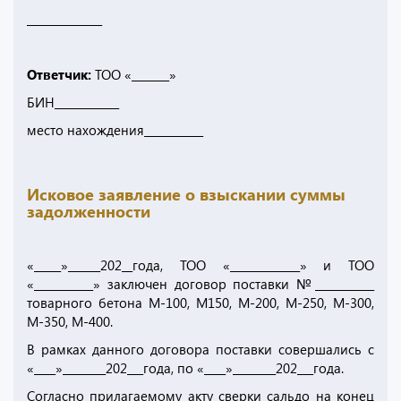
______________
Ответчик:
ТОО «_______»
БИН____________
место нахождения___________
Исковое заявление о взыскании суммы
задолженности
«_____»______202__года, ТОО «_____________» и ТОО
«___________» заключен договор поставки №___________
товарного бетона М-100, М150, М-200, М-250, М-300,
М-350, М-400.
В рамках данного договора поставки совершались с
«____»________202___года, по «____»________202___года.
Согласно прилагаемому акту сверки сальдо на конец