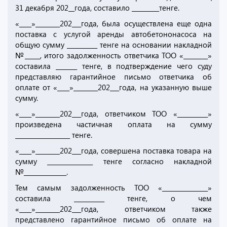
31 декабря 202__года, составило _________тенге.
«____»________202___года, была осуществлена еще одна
поставка с услугой аренды автобетононасоса на
общую сумму __________ тенге на основании накладной
№_____, итого задолженность ответчика ТОО «________»
составила _______ тенге, в подтверждение чего суду
представляю гарантийное письмо ответчика об
оплате от «____»________202___года, на указанную выше
сумму.
«____»________202___года, ответчиком ТОО «__________»
произведена частичная оплата на сумму
__________________ тенге.
«____»________202___года, совершена поставка товара на
сумму _______________ тенге согласно накладной
№______________.
Тем самым задолженность ТОО «_______________»
составила __________ тенге, о чем
«____»________202___года, ответчиком также
представлено гарантийное письмо об оплате на