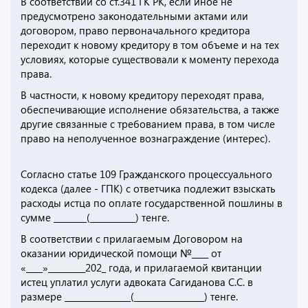
В соответствии со ст.341 ГК РК, если иное не
предусмотрено законодательными актами или
договором, право первоначального кредитора
переходит к новому кредитору в том объеме и на тех
условиях, которые существовали к моменту перехода
права.
В частности, к новому кредитору переходят права,
обеспечивающие исполнение обязательства, а также
другие связанные с требованием права, в том числе
право на неполученное вознаграждение (интерес).
Согласно статье 109 Гражданского процессуального
кодекса (далее - ГПК) с ответчика подлежит взыскать
расходы истца по оплате государственной пошлины в
сумме ________(___________) тенге.
В соответствии с прилагаемым Договором на
оказании юридической помощи №____ от
«____»_________202_ года, и прилагаемой квитанции
истец уплатил услуги адвоката Сагиданова С.С. в
размере ________________(_________________) тенге.