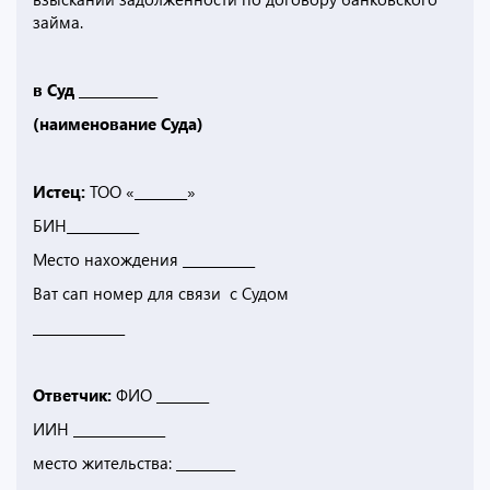
займа.
в Суд ____________
(наименование Суда)
Истец:
ТОО «________»
БИН___________
Место нахождения ___________
Ват сап номер для связи с Судом
______________
Ответчик:
ФИО ________
ИИН ______________
место жительства: _________