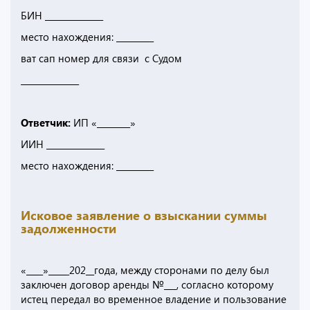
БИН ______________
место нахождения: _________
ват сап номер для связи с Судом
______________
Ответчик:
ИП «________»
ИИН ______________
место нахождения: _________
Исковое заявление о взыскании суммы
задолженности
«____»_____202__года, между сторонами по делу был
заключен договор аренды №___, согласно которому
истец передал во временное владение и пользование