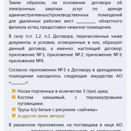
Таким образом, на основании договора об
электронных закупках услуг по аренде
административных/производственных помещений
для удаленных рабочих мест ___________ областного
филиала истец предоставил нежилое помещение.
В силу п.п. 1.2. п.1 Договора, перечисленные ниже
документы и условия, оговоренные в них, образуют
данный договор, а именно: настоящий договор;
приложение №1; приложение №2; приложение №3;
приложение №4.
Согласно приложению №3 к Договору в арендуемом
помещении находилось следующие имущества АО
«________»:
Носки портянные в количестве 3 (три) шука;
Костюм замшевый, с перламутровыми
пуговицами;
Трусы б/у белые с рисунком «зайчика»
(и другое прим. автора)
В указанном приложении, на поставщика в лице АО
«_________» возложена ответственность за сохранность