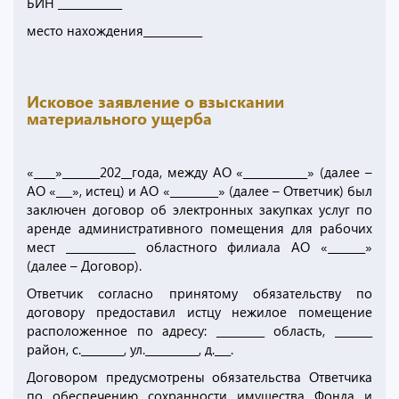
БИН ____________
место нахождения___________
Исковое заявление о взыскании
материального ущерба
«____»_______202__года, между АО «____________» (далее –
АО «___», истец) и АО «_________» (далее – Ответчик) был
заключен договор об электронных закупках услуг по
аренде административного помещения для рабочих
мест _____________ областного филиала АО «_______»
(далее – Договор).
Ответчик согласно принятому обязательству по
договору предоставил истцу нежилое помещение
расположенное по адресу: _________ область, _______
район, с.________, ул.__________, д.___.
Договором предусмотрены обязательства Ответчика
по обеспечению сохранности имущества Фонда и