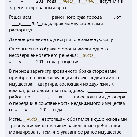
«_____»_______201__года,
__ФИО__
и
__ФИО__
вступили в
зарегистрированный брак.
Решением __________ районного суда города ______, от
«____»_____202__года, брак между сторонами
расторгнут.
Данное решение суда вступило в законную силу.
От совместного брака стороны имеют одного
несовершеннолетнего ребенка:
__ФИО__
,
«____»________201__года рождения.
В период зарегистрированного брака сторонами
приобретен нижеследующий объект недвижимого
имущества: - квартира, состоящая из двух жилых
комнат, расположенная по адресу: г.________, ____________
район, пр.________, д.___, кв.____, на основании договора
о передачи в собственность недвижимого имущества
от «____»_______201___года.
Истец
__ФИО__
настоящим обратился в суд с исковыми
требованиями к ответчику, заявленные требования
мотивированы тем, что указанное ранее имущество