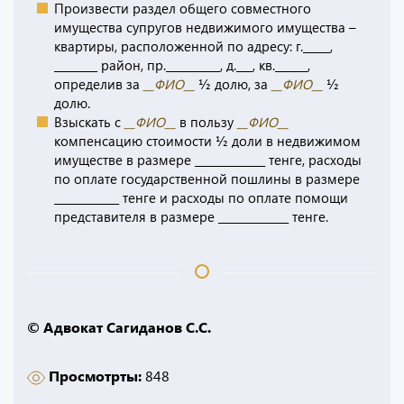
Произвести раздел общего совместного
имущества супругов недвижимого имущества –
квартиры, расположенной по адресу: г._____,
________ район, пр.__________, д.___, кв.______,
определив за
__ФИО__
½ долю, за
__ФИО__
½
долю.
Взыскать с
__ФИО__
в пользу
__ФИО__
компенсацию стоимости ½ доли в недвижимом
имуществе в размере _____________ тенге, расходы
по оплате государственной пошлины в размере
____________ тенге и расходы по оплате помощи
представителя в размере _____________ тенге.
© Адвокат Сагиданов С.С.
Просмотрты:
848