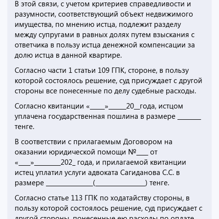
В этой связи, с учетом критериев справедливости и
разумности, соответствующий объект недвижимого
имущества, по мнению истца, подлежит разделу
между супругами в равных долях путем взыскания с
ответчика в пользу истца денежной компенсации за
долю истца в данной квартире.
Согласно части 1 статьи 109 ГПК, стороне, в пользу
которой состоялось решение, суд присуждает с другой
стороны все понесенные по делу судебные расходы.
Согласно квитанции «_____»______20__года, истцом
уплачена государственная пошлина в размере ________
тенге.
В соответствии с прилагаемым Договором на
оказании юридической помощи №____ от
«____»_________202_ года, и прилагаемой квитанции
истец уплатил услуги адвоката Сагиданова С.С. в
размере ________________(_________________) тенге.
Согласно статье 113 ГПК по ходатайству стороны, в
пользу которой состоялось решение, суд присуждает с
другой стороны, понесенные ею расходы по оплате