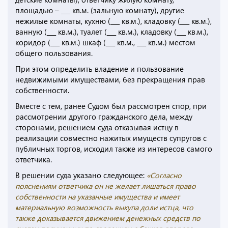
площадью – ___ кв.м. (зальную комнату), другие
нежилые комнаты, кухню (___ кв.м.), кладовку (___ кв.м.),
ванную (___ кв.м.), туалет (___ кв.м.), кладовку (___ кв.м.),
коридор (___ кв.м.) шкаф (___ кв.м., ___ кв.м.) местом
общего пользования.
При этом определить владение и пользование
недвижимыми имуществами, без прекращения прав
собственности.
Вместе с тем, ранее Судом был рассмотрен спор, при
рассмотрении другого гражданского дела, между
сторонами, решением суда отказывая истцу в
реализации совместно нажитых имуществ супругов с
публичных торгов, исходил также из интересов самого
ответчика.
В решении суда указано следующее:
«Согласно
пояснениям ответчика он не желает лишаться право
собственности на указанные имущества и имеет
материальную возможность выкупа доли истца, что
также доказывается движением денежных средств по