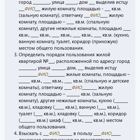
город _________, улица ______, дом ___ выделив истцу
___
ФИО
___ жилую комнату, площадью - ___ кв.м.
(зальную комнату), ответчику ___
ФИО
____ жилую
комнату, площадью – ____ кв.м. (спальную
комнату), другие нежилые комнаты, площадью ____
кв.м., ____ кв.м., ____ кв.м., ____ кв.м., ____ кв.м. (кухню,
ванную комнату, туалет, коридор (прихожую)
местом общего пользования.
Определить порядок пользования жилой
квартирой №___, расположенной по адресу: город
_________, улица _______, дом, ___ выделив истцу
__________
ФИО
_________ жилые комнаты, площадью –
______ кв.м., ____ кв.м., ____ кв.м. (спальную и детские
комнаты), ответчику ____
ФИО
________ жилую
комнату, площадью – _______ кв.м. (зальную
комнату), другие нежилые комнаты, кухню (_______
кв.м.), кладовку (_____ кв.м.), ванную (____ кв.м.),
туалет (____ кв.м.), кладовку (_______ кв.м.), коридор
(________ кв.м.) шкаф (____ кв.м., ____ кв.м.) местом
общего пользования.
Взыскать с ___
ФИО
_______ в пользу ____
ФИО
_____
денежную компенсацию за транспортное