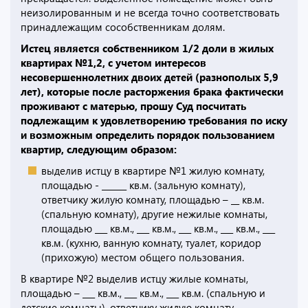
неизолированным и не всегда точно соответствовать
принадлежащим сособственникам долям.
Истец является собственником 1/2 доли в жилых
квартирах №1,2, с учетом интересов
несовершеннолетних двоих детей (разнополых 5,9
лет), которые после расторжения брака фактически
проживают с матерью, прошу Суд посчитать
подлежащим к удовлетворению требования по иску
и возможным определить порядок пользованием
квартир, следующим образом:
выделив истцу в квартире №1 жилую комнату,
площадью - ______ кв.м. (зальную комнату),
ответчику жилую комнату, площадью – __ кв.м.
(спальную комнату), другие нежилые комнаты,
площадью ___ кв.м., ___ кв.м., ___ кв.м., ___ кв.м., ___
кв.м. (кухню, ванную комнату, туалет, коридор
(прихожую) местом общего пользования.
В квартире №2 выделив истцу жилые комнаты,
площадью – ___ кв.м., ___ кв.м., ___ кв.м. (спальную и
детские комнаты), ответчику жилую комнату,