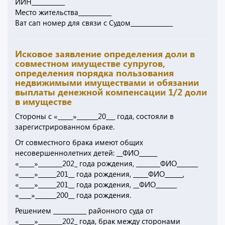
ИИН___________
Место жительства___________
Ват сап номер для связи с Судом______________
Исковое заявление определения доли в
совместном имуществе супругов,
определения порядка пользования
недвижимыми имуществами и обязании
выплаты денежной компенсации 1/2 доли
в имуществе
Стороны с «_____»_______20___ года, состояли в
зарегистрированном браке.
От совместного брака имеют общих
несовершеннолетних детей: __ФИО______
«_____»________202_ года рождения, ________ФИО_______
«_____»______201__ года рождения, _____ФИО______,
«_____»______201__ года рождения, __ФИО_______
«____»_______200__ года рождения.
Решением ___________ районного суда от
«_____»________202_ года, брак между сторонами