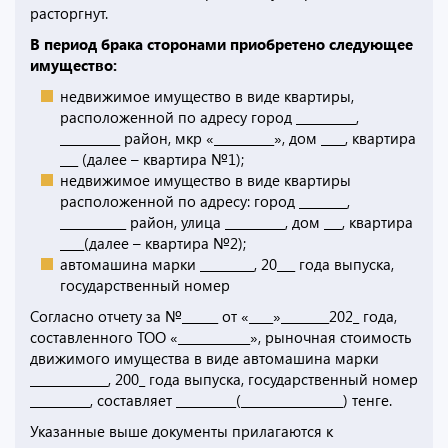
расторгнут.
В период брака сторонами приобретено следующее
имущество:
недвижимое имущество в виде квартиры,
расположенной по адресу город __________,
__________ район, мкр «__________», дом ____, квартира
___ (далее – квартира №1);
недвижимое имущество в виде квартиры
расположенной по адресу: город ________,
___________ район, улица __________, дом ___, квартира
____(далее – квартира №2);
автомашина марки _________, 20___ года выпуска,
государственный номер
Согласно отчету за №______ от «____»________202_ года,
составленного ТОО «____________», рыночная стоимость
движимого имущества в виде автомашина марки
_____________, 200_ года выпуска, государственный номер
__________, составляет __________(_________________) тенге.
Указанные выше документы прилагаются к