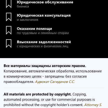
Юридическое обслуживание
бизнеса
Юридическая консультация
и заключения
Оказание помощи
по трудовым и семейным спорам
Взыскание задолженностей
с юридических и физических лиц
Все материалы защищены авторским правом.
Копирование, автоматическая обработка, использование
в коммерческих целях - запрещены без согласия
правообладателя.
Адвокат Сагиданов С.С.
All materials are protected by copyright.
Copying,
automated processing, or use for commercial purposes is
prohibited without the copyright holder’s consent.
Attorney S.