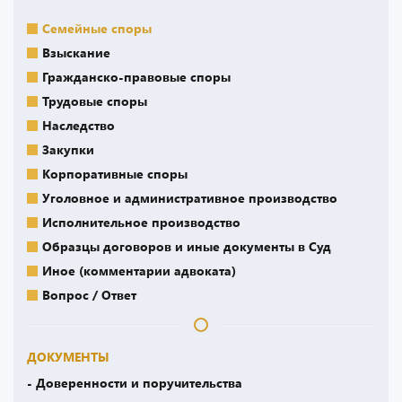
Семейные споры
Взыскание
Гражданско-правовые споры
Трудовые споры
Наследство
Закупки
Корпоративные споры
Уголовное и административное производство
Исполнительное производство
Образцы договоров и иные документы в Суд
Иное (комментарии адвоката)
Вопрос / Ответ
ДОКУМЕНТЫ
- Доверенности и поручительства