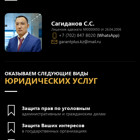
Сагиданов С.С.
Лицензия адвоката №0000650 от 26.04.2006
+7 (702) 847 8020
(WhatsApp)
garantplus.kz@mail.ru
ОКАЗЫВАЕМ СЛЕДУЮЩИЕ ВИДЫ
ЮРИДИЧЕСКИХ УСЛУГ
Защита прав по уголовным
административным и гражданским делам
Защита Ваших интересов
в государственных организациях