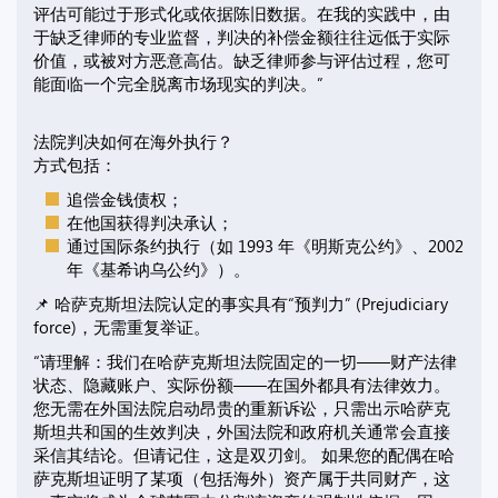
评估可能过于形式化或依据陈旧数据。在我的实践中，由
于缺乏律师的专业监督，判决的补偿金额往往远低于实际
价值，或被对方恶意高估。缺乏律师参与评估过程，您可
能面临一个完全脱离市场现实的判决。”
法院判决如何在海外执行？
方式包括：
追偿金钱债权；
在他国获得判决承认；
通过国际条约执行（如 1993 年《明斯克公约》、2002
年《基希讷乌公约》）。
📌 哈萨克斯坦法院认定的事实具有“预判力” (Prejudiciary
force)，无需重复举证。
“请理解：我们在哈萨克斯坦法院固定的一切——财产法律
状态、隐藏账户、实际份额——在国外都具有法律效力。
您无需在外国法院启动昂贵的重新诉讼，只需出示哈萨克
斯坦共和国的生效判决，外国法院和政府机关通常会直接
采信其结论。但请记住，这是双刃剑。 如果您的配偶在哈
萨克斯坦证明了某项（包括海外）资产属于共同财产，这