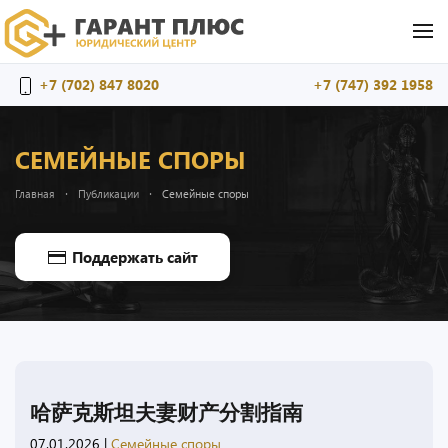
Перейти к содержимому
+7 (702) 847 8020
+7 (747) 392 1958
СЕМЕЙНЫЕ СПОРЫ
Главная
Публикации
Семейные споры
Поддержать сайт
哈萨克斯坦夫妻财产分割指南
07.01.2026
|
Семейные споры