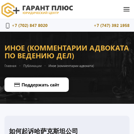
Перейти к содержимому
+7 (702) 847 8020
+7 (747) 392 1958
ИНОЕ (КОММЕНТАРИИ АДВОКАТА
ПО ВЕДЕНИЮ ДЕЛ)
Главная
Публикации
Иное (комментарии адвоката)
Поддержать сайт
如何起诉哈萨克斯坦公司