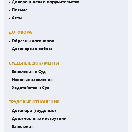
- Доверенности и поручительства
- Письма
- Акты
ДОГОВОРА
- Образцы договоров
- Договорная работа
СУДЕБНЫЕ ДОКУМЕНТЫ
- Заявления в Суд
- Исковые заявления
- Ходатайства в Суд
ТРУДОВЫЕ ОТНОШЕНИЯ
- Договора (трудовые)
- Должностные инструкции
- Заявления