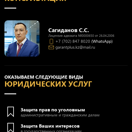
Сагиданов С.С.
Лицензия адвоката №0000650 от 26.04.2006
+7 (702) 847 8020
(WhatsApp)
garantplus.kz@mail.ru
ОКАЗЫВАЕМ СЛЕДУЮЩИЕ ВИДЫ
ЮРИДИЧЕСКИХ УСЛУГ
Защита прав по уголовным
административным и гражданским делам
Защита Ваших интересов
в государственных организациях