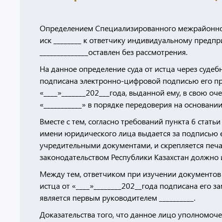
Определением Специализированного межрайонного 
иск ________ к ответчику индивидуальному предпри
______________оставлен без рассмотрения.
На данное определение суда от истца через судеб
подписана электронно-цифровой подписью его п
«____»_______202___года, выданной ему, в свою о
«___________» в порядке передоверия на основании
Вместе с тем, согласно требований пункта 6 стать
имени юридического лица выдается за подписью е
учредительными документами, и скрепляется печат
законодательством Республики Казахстан должно 
Между тем, ответчиком при изучении документов 
истца от «____»________202__года подписана его 
является первым руководителем __________.
Доказательства того, что данное лицо уполномоче