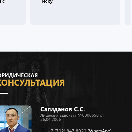
письма
РИДИЧЕСКАЯ
КОНСУЛЬТАЦИЯ
Сагиданов С.С.
Лицензия адвоката №0000650 от
26.04.2006
+7 (702) 847 8020
(WhatsApp)