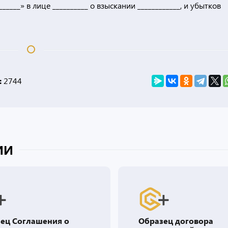
__» в лице __________ о взыскании ____________, и убытков
:
2744
ИИ
ец договора
Документы, прилагае