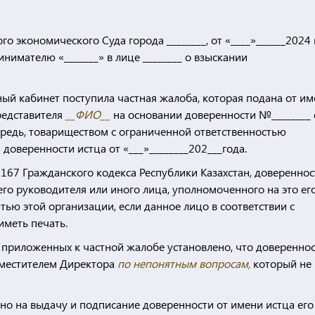
экономического Суда города ________, от «____»______2024 
нимателю «_______» в лице ________ о взыскании
ный кабинет поступила частная жалоба, которая подана от им
редставителя
__ФИО__
на основании доверенности №________ 
чередь, товариществом с ограниченной ответственностью
 доверенности истца от «___»________202___года.
и 167 Гражданского кодекса Республики Казахстан, довереннос
го руководителя или иного лица, уполномоченного на это ег
ью этой организации, если данное лицо в соответствии с
иметь печать.
приложенных к частной жалобе установлено, что довереннос
заместителем Директора
по непонятным вопросам,
который не
но на выдачу и подписание доверенности от имени истца его