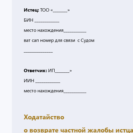
Истец:
ТОО «_______»
БИН ____________
место нахождения___________
ват сап номер для связи с Судом
______________
Ответчик:
ИП_______»
ИИН ____________
место нахождения___________
Ходатайство
о возврате частной жалобы истц