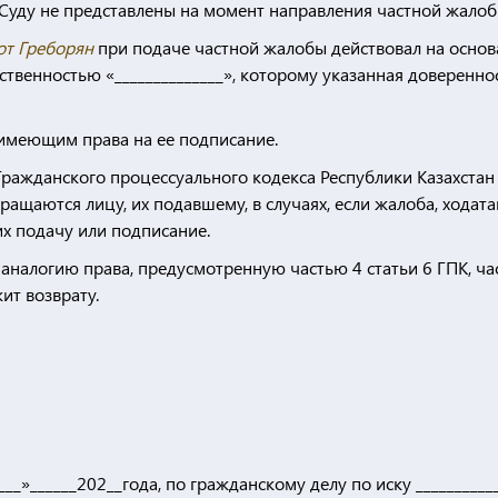
Суду не представлены на момент направления частной жалоб
от Греборян
при подаче частной жалобы действовал на осно
твенностью «______________», которому указанная доверенно
 имеющим права на ее подписание.
 Гражданского процессуального кодекса Республики Казахстан
вращаются лицу, их подавшему, в случаях, если жалоба, ходат
х подачу или подписание.
аналогию права, предусмотренную частью 4 статьи 6 ГПК, ча
ит возврату.
__»______202__года, по гражданскому делу по иску ___________