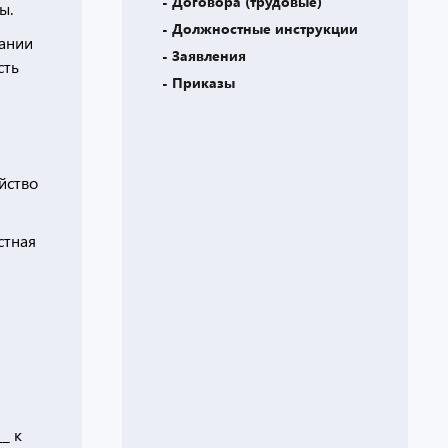
- Договора (трудовые)
ы.
- Должностные инструкции
вании
- Заявления
сть
- Приказы
айство
стная
_ к