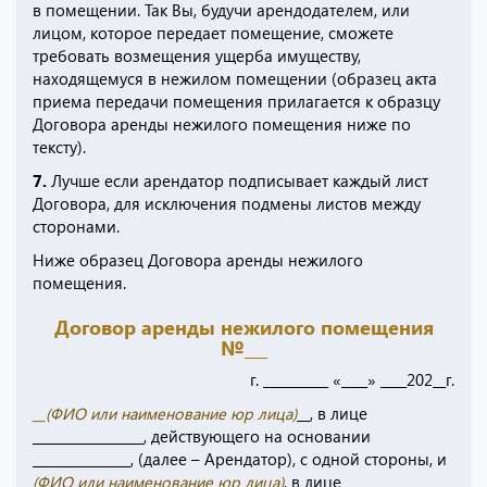
в помещении. Так Вы, будучи арендодателем, или
лицом, которое передает помещение, сможете
требовать возмещения ущерба имуществу,
находящемуся в нежилом помещении (образец акта
приема передачи помещения прилагается к образцу
Договора аренды нежилого помещения ниже по
тексту).
7.
Лучше если арендатор подписывает каждый лист
Договора, для исключения подмены листов между
сторонами.
Ниже образец Договора аренды нежилого
помещения.
Договор аренды нежилого помещения
№___
г. __________ «____» ____202__г.
__(
ФИО или наименование юр лица
)
__, в лице
_________________, действующего на основании
_______________, (далее – Арендатор), с одной стороны, и
(
ФИО или наименование юр лица
)
, в лице