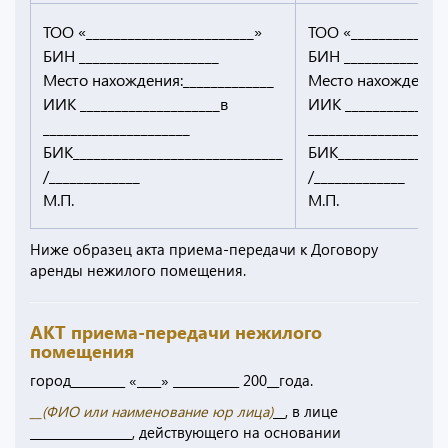
ТОО «________________________»
ТОО «______________
БИН ____________________
БИН _______________
Место нахождения:_____________
Место нахождения:_
ИИК ____________________в
ИИК ______________
_____________________
____________________
БИК______________________________
БИК________________
/_____________
/_____________
М.П.
М.П.
Ниже образец акта приема-передачи к Договору
аренды нежилого помещения.
АКТ приема-передачи нежилого
помещения
город_________ «____» ___________ 200__года.
__(
ФИО или наименование юр лица
)
__, в лице
_________________, действующего на основании