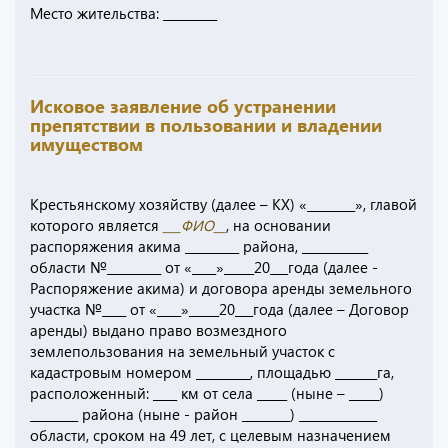
Место жительства: _________
Исковое заявление об устранении
препятствии в пользовании и владении
имуществом
Крестьянскому хозяйству (далее – КХ) «________», главой
которого является
___ФИО__
, на основании
распоряжения акима _________ района, ___________
области №_________ от «____»_____20___года (далее -
Распоряжение акима) и договора аренды земельного
участка №____ от «____»_____20___года (далее – Договор
аренды) выдано право возмездного
землепользования на земельный участок с
кадастровым номером _________, площадью _______га,
расположенный: ____ км от села _____ (ныне – _____)
________ района (ныне - район ________) _____________
области, сроком на 49 лет, с целевым назначением