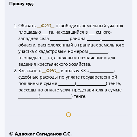
Прошу суд:
Обязать
__ФИО__
освободить земельный участок
площадью ___ га, находящийся в ___ км юго-
западнее села __________ района _______, ____________
области, расположенный в границах земельного
участка с кадастровым номером __________,
площадью ___га, с целевым назначением для
ведения крестьянского хозяйства.
Взыскать с
__ФИО__
в пользу КХ «_____________»
судебные расходы по уплате государственной
пошлины в сумме _________(________________) тенге,
расходы по оплате услуг представителя в сумме
___________(_________________) тенге.
© Адвокат Сагиданов С.С.