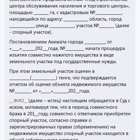
центра обслуживания населения и торгового центра»,
площадью ________ га, с кадастровым №______________,
находящийся по адресу: _____________ область, город
_____________, улица _____________, участок №________ (далее
- спорный участок).
Постановлением Акимата города ___________, от
«____»_______202___года, №__________ начата процедура
изъятия совместно нажитого имущества в виде
земельного участка под государственные нужды.
При этом земельный участок оценен в
___________(_____________) тенге, что подтверждается
отчетом об оценке объекта недвижимого имущества
№_________ от «_____»________202__года.
__ФИО__
(далее – истец) настоящим обращается в Суд с
иском, мотивируя тем, что в период совместного
брака в 201__году, совместно с ответчиком приобретен
спорный участок, согласно справки о
зарегистрированных правах (обременениях) на
недвижимое имущество спорный участок находится в
общей собственности супругов.