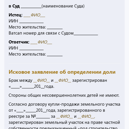
в Суд ____________
(наименование Суда)
Истец:
____ФИО___
ИИН ______________
Место жительства: _________
Ватсап номер для связи с Судом______________
Ответчик:
____ФИО___
ИИН ______________
Место жительства: _________
Исковое заявление об определении доли
Брак между
__ФИО__
и
__ФИО__
зарегистрирован
«_____»_______201__года.
Стороны общих несовершеннолетних детей не имеют.
Согласно договору купли-продажи земельного участка
от «____»______201__года, зарегистрированного в
реестре за №________ за
__ФИО__
и
__ФИО__,
зарегистрирован земельный участок на праве частной
собственности предназначенный «под строительство