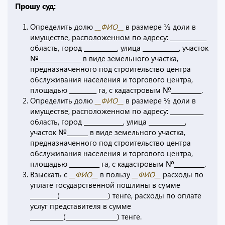
Прошу суд:
Определить долю
__ФИО__
в размере ½ доли в
имуществе, расположенном по адресу: ____________
область, город ___________, улица ____________, участок
№______________ в виде земельного участка,
предназначенного под строительство центра
обслуживания населения и торгового центра,
площадью _________ га, с кадастровым №__________.
Определить долю
__ФИО__
в размере ½ доли в
имуществе, расположенном по адресу: ___________
область, город _____________, улица ____________,
участок №_______ в виде земельного участка,
предназначенного под строительство центра
обслуживания населения и торгового центра,
площадью __________ га, с кадастровым №__________.
Взыскать с
__ФИО__
в пользу
__ФИО__
расходы по
уплате государственной пошлины в сумме
_________(________________) тенге, расходы по оплате
услуг представителя в сумме
___________(_________________) тенге.